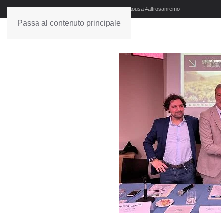
#sanremo #studionews #askanews #ciaousa #altrosanremo
Passa al contenuto principale