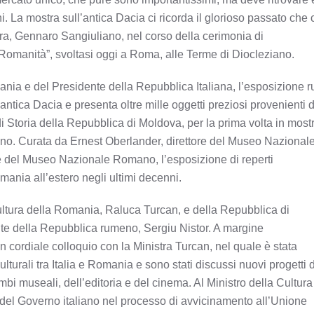
ni. La mostra sull’antica Dacia ci ricorda il glorioso passato che 
ura, Gennaro Sangiuliano, nel corso della cerimonia di
 Romanità”, svoltasi oggi a Roma, alle Terme di Diocleziano.
ania e del Presidente della Repubblica Italiana, l’esposizione r
antica Dacia e presenta oltre mille oggetti preziosi provenienti 
Storia della Repubblica di Moldova, per la prima volta in most
o. Curata da Ernest Oberlander, direttore del Museo Nazionale
e del Museo Nazionale Romano, l’esposizione di reperti
mania all’estero negli ultimi decenni.
Cultura della Romania, Raluca Turcan, e della Repubblica di
te della Repubblica rumeno, Sergiu Nistor. A margine
n cordiale colloquio con la Ministra Turcan, nel quale è stata
lturali tra Italia e Romania e sono stati discussi nuovi progetti d
bi museali, dell’editoria e del cinema. Al Ministro della Cultura
del Governo italiano nel processo di avvicinamento all’Unione