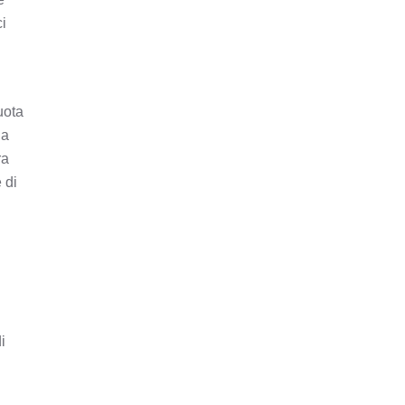
ci
uota
da
ra
 di
i