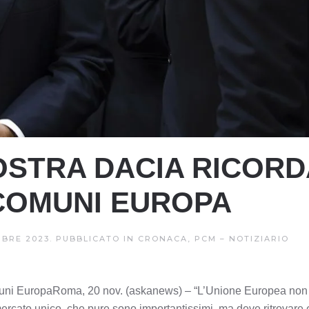
OSTRA DACIA RICORD
 COMUNI EUROPA
BRE 2023
. PUBBLICATO IN
CRONACA, PCM – NOTIZIARIO
omuni EuropaRoma, 20 nov. (askanews) – “L’Unione Europea non
 mercato unico, che pure sono importantissimi, ma deve ritrovare 