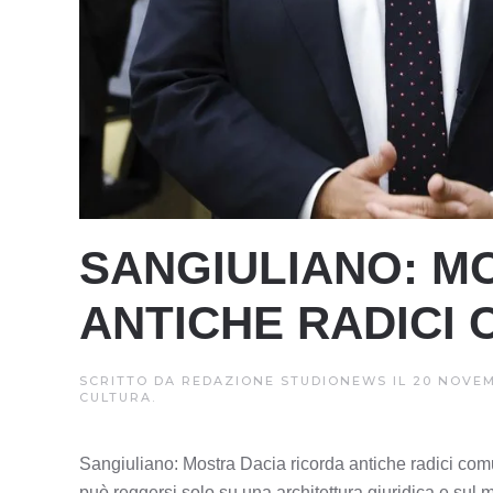
SANGIULIANO: M
ANTICHE RADICI
SCRITTO DA
REDAZIONE STUDIONEWS
IL
20 NOVEM
CULTURA
.
Sangiuliano: Mostra Dacia ricorda antiche radici c
può reggersi solo su una architettura giuridica e sul