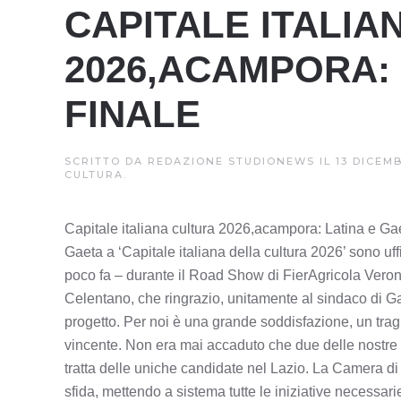
CAPITALE ITALIA
2026,ACAMPORA: 
FINALE
SCRITTO DA
REDAZIONE STUDIONEWS
IL
13 DICEM
CULTURA
.
Capitale italiana cultura 2026,acampora: Latina e Ga
Gaeta a ‘Capitale italiana della cultura 2026’ sono uff
poco fa – durante il Road Show di FierAgricola Veron
Celentano, che ringrazio, unitamente al sindaco di Ga
progetto. Per noi è una grande soddisfazione, un tragua
vincente. Non era mai accaduto che due delle nostre città
tratta delle uniche candidate nel Lazio. La Camera d
sfida, mettendo a sistema tutte le iniziative necessar