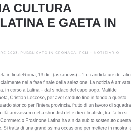
NA CULTURA
LATINA E GAETA IN
BRE 2023
. PUBBLICATO IN
CRONACA, PCM – NOTIZIARIO
eta in finaleRoma, 13 dic. (askanews) – “Le candidature di Latin
icialmente nella fase finale della selezione. La notizia è arrivata
a, in corso a Latina – dal sindaco del capoluogo, Matilde
eta, Cristian Leccese, per aver creduto fino in fondo a questo
rdo storico per l’intera provincia, frutto di un lavoro di squadra
 arrivassero nella short-list delle dieci finaliste, tra l’altro si
i Commercio Frosinone Latina ha sin da subito sostenuto questa
ie. Si tratta di una grandissima occasione per mettere in mostra l