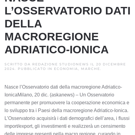
L’OSSERVATORIO DATI
DELLA
MACROREGIONE
ADRIATICO-IONICA
SCRITTO DA
REDAZIONE STUDIONEWS
IL
20 DICEMBRE
2024
. PUBBLICATO IN
ECONOMIA, MARCHE
.
Nasce l’Osservatorio dati della macroregione Adriatico-
IonicaMilano, 20 dic. (askanews) – Un Osservatorio
permanente per promuovere la cooperazione economica e
lo sviluppo tra i Paesi della macroregione Adriatico-Ionica.
L’Osservatorio acquisirà i dati demografici dell’area, i flussi
import/export, gli investimenti e realizzerà un censimento
delle imprese presenti nella macro regione, curando in