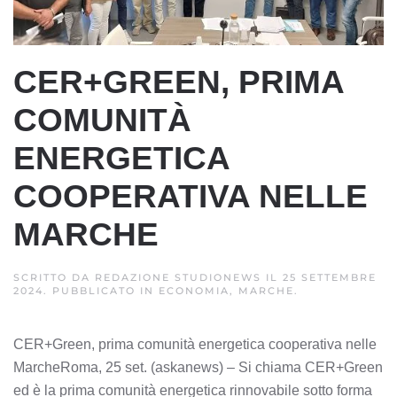
CER+GREEN, PRIMA
COMUNITÀ
ENERGETICA
COOPERATIVA NELLE
MARCHE
SCRITTO DA
REDAZIONE STUDIONEWS
IL
25 SETTEMBRE
2024
. PUBBLICATO IN
ECONOMIA, MARCHE
.
CER+Green, prima comunità energetica cooperativa nelle
MarcheRoma, 25 set. (askanews) – Si chiama CER+Green
ed è la prima comunità energetica rinnovabile sotto forma