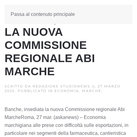
Passa al contenuto principale
BANCHE, INSEDIATA
LA NUOVA
COMMISSIONE
REGIONALE ABI
MARCHE
SCRITTO DA
REDAZIONE STUDIONEWS
IL
27 MARZO
2025
. PUBBLICATO IN
ECONOMIA, MARCHE
.
Banche, insediata la nuova Commissione regionale Abi
MarcheRoma, 27 mar. (askanews) – Economia
marchigiana alle prese con difficoltà sulle esportazioni, in
particolare nei segmenti della farmaceutica, cantieristica