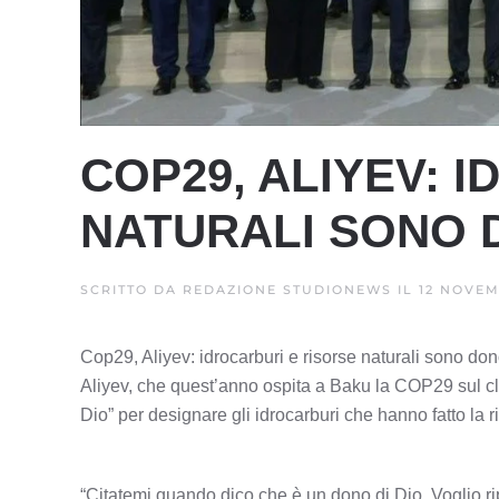
COP29, ALIYEV: 
NATURALI SONO D
SCRITTO DA
REDAZIONE STUDIONEWS
IL
12 NOVEM
Cop29, Aliyev: idrocarburi e risorse naturali sono do
Aliyev, che quest’anno ospita a Baku la COP29 sul cli
Dio” per designare gli idrocarburi che hanno fatto la 
“Citatemi quando dico che è un dono di Dio. Voglio rip