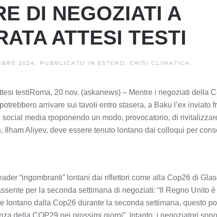
E DI NEGOZIATI A
RATA ATTESI TESTI
BRE 2024
. PUBBLICATO IN
ESTERO, CRISI CLIMATICA
.
attesi testiRoma, 20 nov. (askanews) – Mentre i negoziati della 
potrebbero arrivare sui tavoli entro stasera, a Baku l’ex inviato 
 social media rpoponendo un modo, provocatorio, di rivitalizzare
an, Ilham Aliyev, deve essere tenuto lontano dai colloqui per cons
ader “ingombranti” lontani dai riflettori come alla Cop26 di Gl
ssente per la seconda settimana di negoziati: “Il Regno Unito è 
fe lontano dalla Cop26 durante la seconda settimana, questo p
a della COP29 nei prossimi giorni”. Intanto, i negoziatori sono