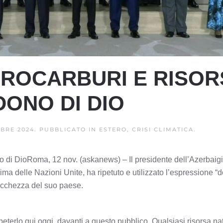
IDROCARBURI E RISO
ONO DI DIO
BRE 2024
. PUBBLICATO IN
ESTERO, CRISI CLIMATICA
.
no di DioRoma, 12 nov. (askanews) – Il presidente dell’Azerbaig
ma delle Nazioni Unite, ha ripetuto e utilizzato l’espressione “
ricchezza del suo paese.
eterlo qui oggi, davanti a questo pubblico. Qualsiasi risorsa na