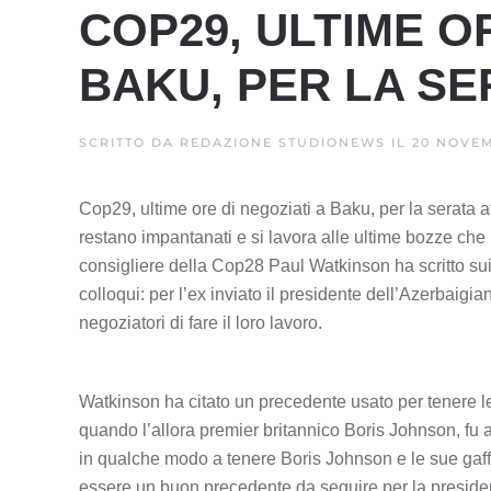
COP29, ULTIME OR
BAKU, PER LA SE
SCRITTO DA
REDAZIONE STUDIONEWS
IL
20 NOVEM
Cop29, ultime ore di negoziati a Baku, per la serata 
restano impantanati e si lavora alle ultime bozze che 
consigliere della Cop28 Paul Watkinson ha scritto sui
colloqui: per l’ex inviato il presidente dell’Azerbaigi
negoziatori di fare il loro lavoro.
Watkinson ha citato un precedente usato per tenere le
quando l’allora premier britannico Boris Johnson, fu a
in qualche modo a tenere Boris Johnson e le sue gaf
essere un buon precedente da seguire per la presidenz