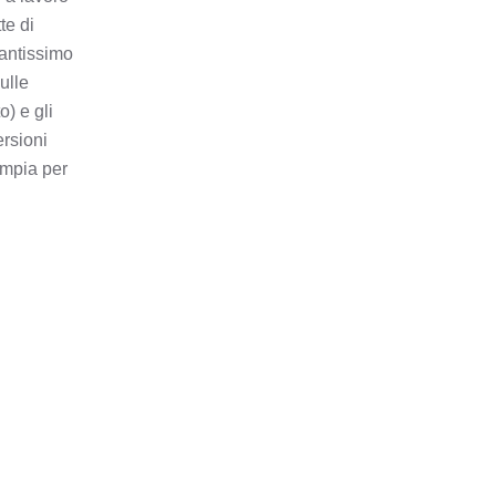
te di
tantissimo
ulle
o) e gli
ersioni
ampia per