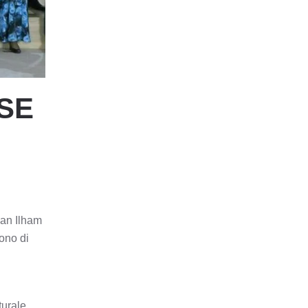
RSE
ian Ilham
dono di
turale,