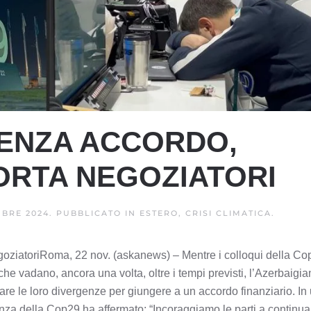
ENZA ACCORDO,
ORTA NEGOZIATORI
BRE 2024
. PUBBLICATO IN
ESTERO, CRISI CLIMATICA
.
oziatoriRoma, 22 nov. (askanews) – Mentre i colloqui della Co
 vadano, ancora una volta, oltre i tempi previsti, l’Azerbaigia
are le loro divergenze per giungere a un accordo finanziario. In
denza della Cop29 ha affermato: “Incoraggiamo le parti a continua