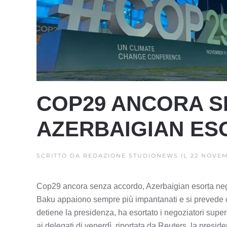
COP29 ANCORA S
AZERBAIGIAN ES
SCRITTO DA
REDAZIONE STUDIONEWS
IL
22 NOVEM
Cop29 ancora senza accordo, Azerbaigian esorta neg
Baku appaiono sempre più impantanati e si prevede che
detiene la presidenza, ha esortato i negoziatori super
ai delegati di venerdì, riportata da Reuters, la presi