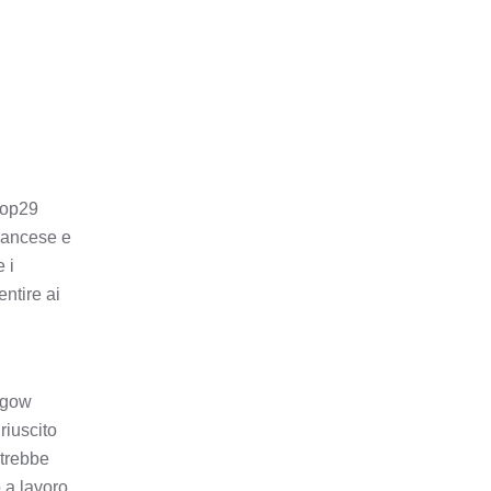
Cop29
francese e
 i
entire ai
asgow
riuscito
otrebbe
 a lavoro