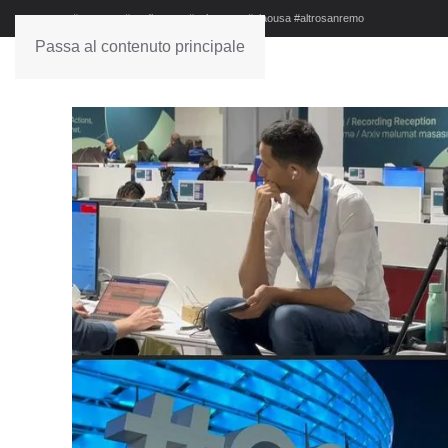
#sanremo #studionews #askanews #ciaousa #altrosanremo
Passa al contenuto principale