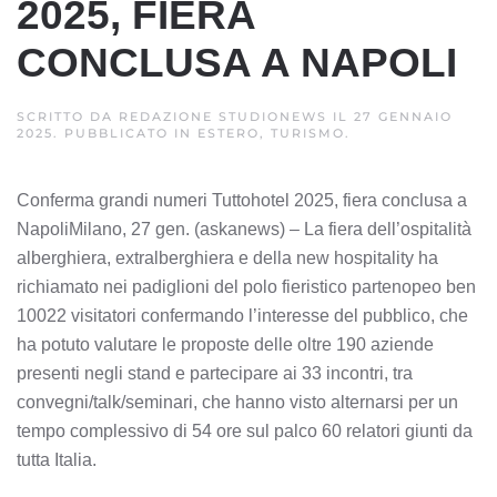
2025, FIERA
CONCLUSA A NAPOLI
SCRITTO DA
REDAZIONE STUDIONEWS
IL
27 GENNAIO
2025
. PUBBLICATO IN
ESTERO, TURISMO
.
Conferma grandi numeri Tuttohotel 2025, fiera conclusa a
NapoliMilano, 27 gen. (askanews) – La fiera dell’ospitalità
alberghiera, extralberghiera e della new hospitality ha
richiamato nei padiglioni del polo fieristico partenopeo ben
10022 visitatori confermando l’interesse del pubblico, che
ha potuto valutare le proposte delle oltre 190 aziende
presenti negli stand e partecipare ai 33 incontri, tra
convegni/talk/seminari, che hanno visto alternarsi per un
tempo complessivo di 54 ore sul palco 60 relatori giunti da
tutta Italia.