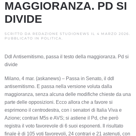
MAGGIORANZA. PD SI
DIVIDE
SCRITTO DA
REDAZIONE STUDIONEWS
IL
4 MARZO 2026
.
PUBBLICATO IN
POLITICA
.
Ddl Antisemitismo, passa il testo della maggioranza. Pd si
divide
Milano, 4 mar. (askanews) – Passa in Senato, il ddl
antisemitismo. E passa nella versione voluta dalla
maggioranza, senza alcuna delle modifiche chieste da una
parte delle opposizioni. Ecco allora che a favore si
esprimono il centrodestra, con i senatori di Italia Viva e
Azione; contrari M5s e AVS; si astiene il Pd, che però
registra il voto favorevole di 6 suoi esponenti. Il risultato
finale è di 105 voti favorevoli, 24 contrari e 21 astenuti, con