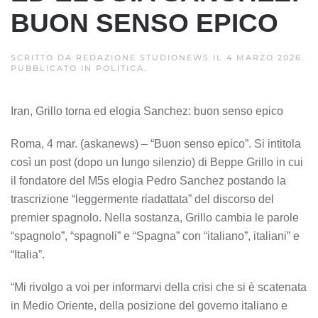
BUON SENSO EPICO
SCRITTO DA
REDAZIONE STUDIONEWS
IL
4 MARZO 2026
.
PUBBLICATO IN
POLITICA
.
Iran, Grillo torna ed elogia Sanchez: buon senso epico
Roma, 4 mar. (askanews) – “Buon senso epico”. Si intitola
così un post (dopo un lungo silenzio) di Beppe Grillo in cui
il fondatore del M5s elogia Pedro Sanchez postando la
trascrizione “leggermente riadattata” del discorso del
premier spagnolo. Nella sostanza, Grillo cambia le parole
“spagnolo”, “spagnoli” e “Spagna” con “italiano”, italiani” e
“Italia”.
“Mi rivolgo a voi per informarvi della crisi che si è scatenata
in Medio Oriente, della posizione del governo italiano e