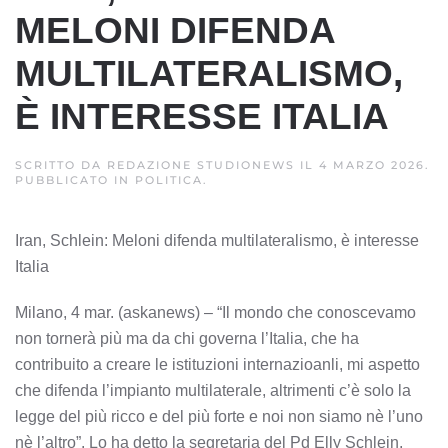
MELONI DIFENDA
MULTILATERALISMO,
È INTERESSE ITALIA
SCRITTO DA
REDAZIONE STUDIONEWS
IL
4 MARZO 2026
.
PUBBLICATO IN
POLITICA
.
Iran, Schlein: Meloni difenda multilateralismo, è interesse
Italia
Milano, 4 mar. (askanews) – “Il mondo che conoscevamo
non tornerà più ma da chi governa l’Italia, che ha
contribuito a creare le istituzioni internazioanli, mi aspetto
che difenda l’impianto multilaterale, altrimenti c’è solo la
legge del più ricco e del più forte e noi non siamo nè l’uno
nè l’altro”. Lo ha detto la segretaria del Pd Elly Schlein,