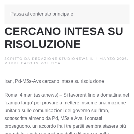
Passa al contenuto principale
IRAN, PD-M5S-AVS
CERCANO INTESA SU
RISOLUZIONE
SCRITTO DA
REDAZIONE STUDIONEWS
IL
4 MARZO 2026
.
PUBBLICATO IN
POLITICA
.
Iran, Pd-M5s-Avs cercano intesa su risoluzione
Roma, 4 mar. (askanews) – Si lavorerà fino a domattina nel
‘campo largo’ per provare a mettere insieme una mozione
unitaria sulle comunicazioni del governo sull’Iran,
sottoscritta almeno da Pd, M5s e Avs. I contatti
proseguono, un accordo fra i tre partiti sembra stasera più
probabile, anche se restano delle differenze nella