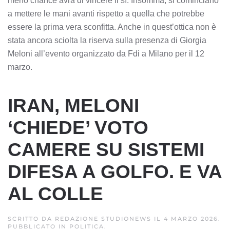
meno chance avrà di vincere il sì. Insomma, si cominciano
a mettere le mani avanti rispetto a quella che potrebbe
essere la prima vera sconfitta. Anche in quest’ottica non è
stata ancora sciolta la riserva sulla presenza di Giorgia
Meloni all’evento organizzato da Fdi a Milano per il 12
marzo.
IRAN, MELONI
‘CHIEDE’ VOTO
CAMERE SU SISTEMI
DIFESA A GOLFO. E VA
AL COLLE
SCRITTO DA
REDAZIONE STUDIONEWS
IL
4 MARZO 2026
.
PUBBLICATO IN
POLITICA
.