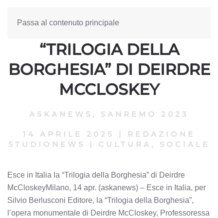
Passa al contenuto principale
ESCE IN ITALIA LA
“TRILOGIA DELLA
BORGHESIA” DI DEIRDRE
MCCLOSKEY
ASKANEWS
,
SANREMO 2023
14 APRILE 2025
|
REDAZIONE
STUDIONEWS
|
CULTURA, SOCIALE
Esce in Italia la “Trilogia della Borghesia” di Deirdre
McCloskeyMilano, 14 apr. (askanews) – Esce in Italia, per
Silvio Berlusconi Editore, la “Trilogia della Borghesia”,
l’opera monumentale di Deirdre McCloskey, Professoressa