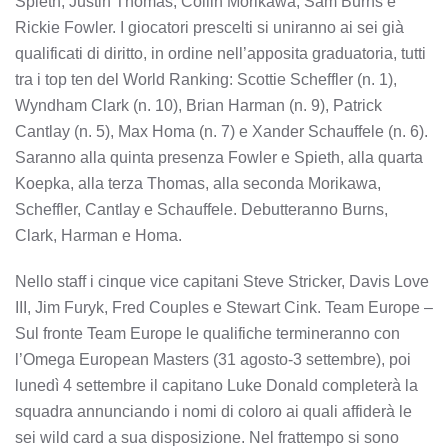
Spieth, Justin Thomas, Collin Morikawa, Sam Burns e
Rickie Fowler. I giocatori prescelti si uniranno ai sei già
qualificati di diritto, in ordine nell’apposita graduatoria, tutti
tra i top ten del World Ranking: Scottie Scheffler (n. 1),
Wyndham Clark (n. 10), Brian Harman (n. 9), Patrick
Cantlay (n. 5), Max Homa (n. 7) e Xander Schauffele (n. 6).
Saranno alla quinta presenza Fowler e Spieth, alla quarta
Koepka, alla terza Thomas, alla seconda Morikawa,
Scheffler, Cantlay e Schauffele. Debutteranno Burns,
Clark, Harman e Homa.
Nello staff i cinque vice capitani Steve Stricker, Davis Love
III, Jim Furyk, Fred Couples e Stewart Cink. Team Europe –
Sul fronte Team Europe le qualifiche termineranno con
l’Omega European Masters (31 agosto-3 settembre), poi
lunedì 4 settembre il capitano Luke Donald completerà la
squadra annunciando i nomi di coloro ai quali affiderà le
sei wild card a sua disposizione. Nel frattempo si sono