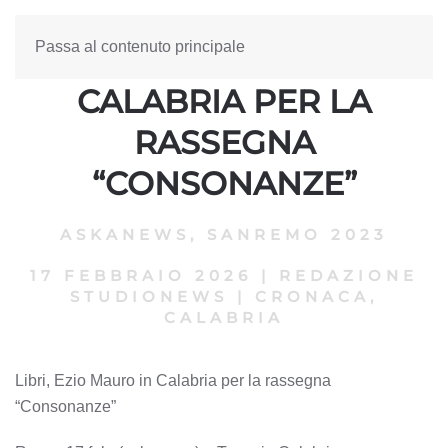
Passa al contenuto principale
LIBRI, EZIO MAURO IN
CALABRIA PER LA
RASSEGNA
“CONSONANZE”
ASKANEWS
,
SANREMO 2023
17 FEBBRAIO 2026
|
REDAZIONE
STUDIONEWS
|
CRONACA,
CALABRIA
Libri, Ezio Mauro in Calabria per la rassegna
“Consonanze”