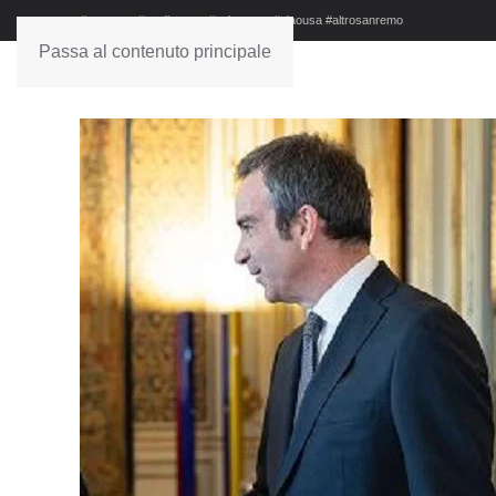
#sanremo #studionews #askanews #ciaousa #altrosanremo
Passa al contenuto principale