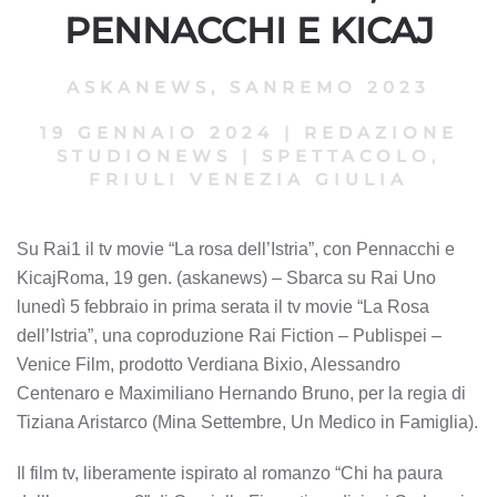
PENNACCHI E KICAJ
ASKANEWS
,
SANREMO 2023
19 GENNAIO 2024
|
REDAZIONE
STUDIONEWS
|
SPETTACOLO,
FRIULI VENEZIA GIULIA
Su Rai1 il tv movie “La rosa dell’Istria”, con Pennacchi e
KicajRoma, 19 gen. (askanews) – Sbarca su Rai Uno
lunedì 5 febbraio in prima serata il tv movie “La Rosa
dell’Istria”, una coproduzione Rai Fiction – Publispei –
Venice Film, prodotto Verdiana Bixio, Alessandro
Centenaro e Maximiliano Hernando Bruno, per la regia di
Tiziana Aristarco (Mina Settembre, Un Medico in Famiglia).
Il film tv, liberamente ispirato al romanzo “Chi ha paura