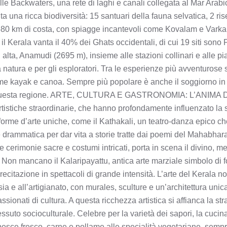
e Backwaters, una rete di laghi e canali collegata al Mar Arabic
ita una ricca biodiversità: 15 santuari della fauna selvatica, 2 rise
580 km di costa, con spiagge incantevoli come Kovalam e Varkala,
e, il Kerala vanta il 40% dei Ghats occidentali, di cui 19 siti son
ta, Anamudi (2695 m), insieme alle stazioni collinari e alle pia
a natura e per gli esploratori. Tra le esperienze più avventurose
e kayak e canoa. Sempre più popolare è anche il soggiorno in 
i questa regione. ARTE, CULTURA E GASTRONOMIA: L’ANIMA D
artistiche straordinarie, che hanno profondamente influenzato la s
forme d’arte uniche, come il Kathakali, un teatro-danza epico c
e drammatica per dar vita a storie tratte dai poemi del Mahabha
 cerimonie sacre e costumi intricati, porta in scena il divino, m
i. Non mancano il Kalaripayattu, antica arte marziale simbolo di fo
ecitazione in spettacoli di grande intensità. L’arte del Kerala no
sia e all’artigianato, con murales, sculture e un’architettura un
passionati di cultura. A questa ricchezza artistica si affianca la s
essuto socioculturale. Celebre per la varietà dei sapori, la cuci
i pesce fresco, carne e pollame alle specialità vegetariane, semp