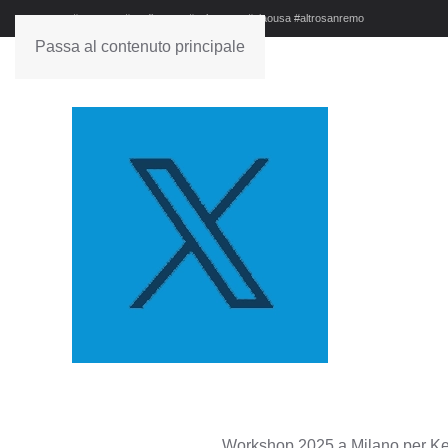
#sanremo #studionews #askanews #ciaousa #altrosanremo
Passa al contenuto principale
Workshop 2025 a Milano per Kera