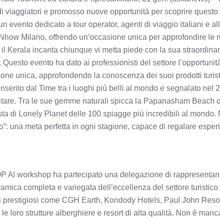
di viaggiatori e promosso nuove opportunità per scoprire questo te
n evento dedicato a tour operator, agenti di viaggio italiani e al
o Nhow Milano, offrendo un’occasione unica per approfondire le m
 il Kerala incanta chiunque vi metta piede con la sua straordinari
 Questo evento ha dato ai professionisti del settore l’opportunità
ione unica, approfondendo la conoscenza dei suoi prodotti turisti
o inserito dal Time tra i luoghi più belli al mondo e segnalato 
sitare. Tra le sue gemme naturali spicca la Papanasham Beach d
ista di Lonely Planet delle 100 spiagge più incredibili al mondo.
”: una meta perfetta in ogni stagione, capace di regalare esperi
orkshop ha partecipato una delegazione di rappresentanti del
amica completa e variegata dell’eccellenza del settore turistico 
mi prestigiosi come CGH Earth, Kondody Hotels, Paul John Resor
r le loro strutture alberghiere e resort di alta qualità. Non è ma