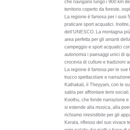
che navigano lungo i 900 km dell
territorio coperto da foreste, osp
La regione è famosa per i suoi 
praticare sport acquatici. Inoltr
dell’UNESCO. La montagna più al
area perfetta per gli amanti dell
campeggio e sport acquatici com
autonomia i paesaggi unici d
crocevia di culture e tradizioni 
La regione è famosa per le sue 
trucco spettacolare e narrazion
Kathakali, il Theyyam, con le sue
satira per affrontare temi social
Koothu, che fonde narrazione e r
si estende alla musica, alla poe
richiamo irresistibile per gli ap
Kerala, riflesso del suo vivace t
ogni palato: dai piatti a base d