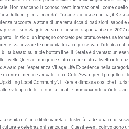
ocale. Non mancano i riconoscimenti internazionali, come quello 
“una delle migliori al mondo”. Tra arte, cultura e cucina, il Kerala
enza racconta la storia di una terra ricca di tradizioni, sapori 
reso il suo viaggio verso un turismo responsabile nel 2007 con 
gnato l’inizio di un impegno concreto per promuovere una forma 
biente, valorizzare le comunità locali e preservare l’identità cult
bilità basato sul triple bottom line, il Kerala è diventato un ese
ti i livelli. Questo impegno è stato riconosciuto a livello interna
old Award per l’esperienza Village Life Experience nella categori
e riconoscimento è arrivato con il Gold Award per il progetto di
Upskilling Local Community’. Il Kerala dimostra così che il tur
 allo sviluppo delle comunità locali e promuovendo un’interazione
spita un’incredibile varietà di festività tradizionali che si sv
i cultura e celebrazioni senza pari. Questi eventi coinvolgono 