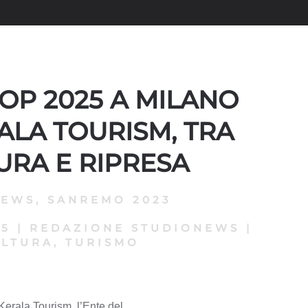
P 2025 A MILANO
ALA TOURISM, TRA
URA E RIPRESA
NEWS
,
SANREMO 2023
25
|
REDAZIONE STUDIONEWS
|
LTURA, TURISMO
erala Tourism, l’Ente del