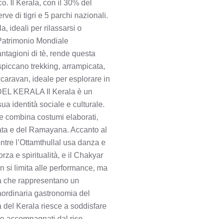
o. Il Kerala, con il 30% del
rve di tigri e 5 parchi nazionali.
 ideali per rilassarsi o
o Patrimonio Mondiale
ntagioni di tè, rende questa
 spiccano trekking, arrampicata,
caravan, ideale per esplorare in
EL KERALA Il Kerala è un
ua identità sociale e culturale.
he combina costumi elaborati,
rata e del Ramayana. Accanto al
entre l’Ottamthullal usa danza e
rza e spiritualità, e il Chakyar
n si limita alle performance, ma
ica che rappresentano un
traordinaria gastronomia del
na del Kerala riesce a soddisfare
re accompagnati dal riso,