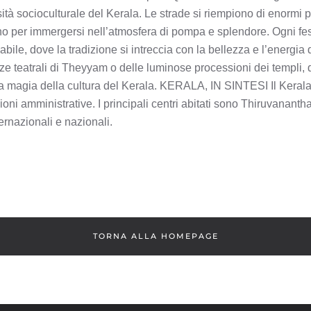
ersità socioculturale del Kerala. Le strade si riempiono di enormi 
no per immergersi nell’atmosfera di pompa e splendore. Ogni fes
bile, dove la tradizione si intreccia con la bellezza e l’energia d
e teatrali di Theyyam o delle luminose processioni dei templi, q
e la magia della cultura del Kerala. KERALA, IN SINTESI Il Kera
visioni amministrative. I principali centri abitati sono Thiruvan
ernazionali e nazionali.
TORNA ALLA HOMEPAGE