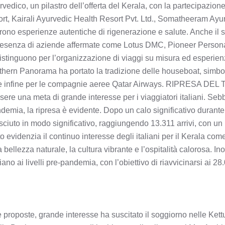
vedico, un pilastro dell’offerta del Kerala, con la partecipazione
rt, Kairali Ayurvedic Health Resort Pvt. Ltd., Somatheeram A
ono esperienze autentiche di rigenerazione e salute. Anche il se
presenza di aziende affermate come Lotus DMC, Pioneer Person
istinguono per l’organizzazione di viaggi su misura ed esperienz
hern Panorama ha portato la tradizione delle houseboat, simbolo
te infine per le compagnie aeree Qatar Airways. RIPRESA DE
re una meta di grande interesse per i viaggiatori italiani. Seb
ndemia, la ripresa è evidente. Dopo un calo significativo durante 
cresciuto in modo significativo, raggiungendo 13.311 arrivi, con u
 evidenzia il continuo interesse degli italiani per il Kerala co
bellezza naturale, la cultura vibrante e l’ospitalità calorosa. Inol
no ai livelli pre-pandemia, con l’obiettivo di riavvicinarsi ai 28.0
poste, grande interesse ha suscitato il soggiorno nelle Kettuv