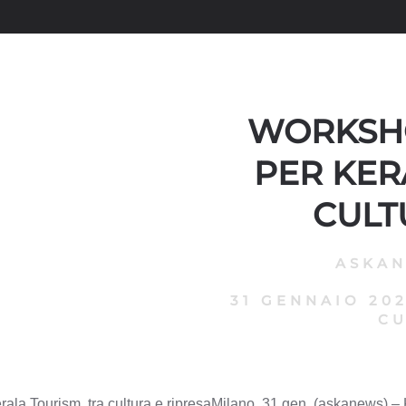
WORKSHO
PER KER
CULT
ASKA
31 GENNAIO 20
CU
la Tourism, tra cultura e ripresaMilano, 31 gen. (askanews) – K