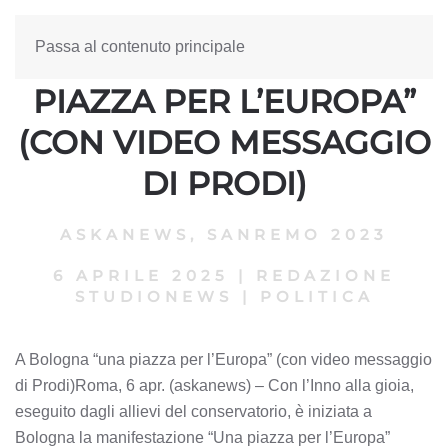
Passa al contenuto principale
A BOLOGNA “UNA
PIAZZA PER L’EUROPA”
(CON VIDEO MESSAGGIO
DI PRODI)
ASKANEWS
,
SANREMO 2023
6 APRILE 2025
|
REDAZIONE
STUDIONEWS
|
POLITICA
A Bologna “una piazza per l’Europa” (con video messaggio
di Prodi)Roma, 6 apr. (askanews) – Con l’Inno alla gioia,
eseguito dagli allievi del conservatorio, è iniziata a
Bologna la manifestazione “Una piazza per l’Europa”