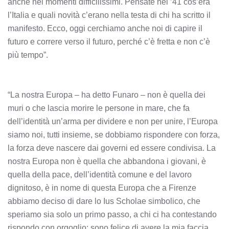
anche nei momenti difficilissimi. Pensate nel ’41 cos’era
l’Italia e quali novità c’erano nella testa di chi ha scritto il
manifesto. Ecco, oggi cerchiamo anche noi di capire il
futuro e correre verso il futuro, perché c’è fretta e non c’è
più tempo”.
“La nostra Europa – ha detto Funaro – non è quella dei
muri o che lascia morire le persone in mare, che fa
dell’identità un’arma per dividere e non per unire, l’Europa
siamo noi, tutti insieme, se dobbiamo rispondere con forza,
la forza deve nascere dai governi ed essere condivisa. La
nostra Europa non è quella che abbandona i giovani, è
quella della pace, dell’identità comune e del lavoro
dignitoso, è in nome di questa Europa che a Firenze
abbiamo deciso di dare lo Ius Scholae simbolico, che
speriamo sia solo un primo passo, a chi ci ha contestando
rispondo con orgoglio: sono felice di avere la mia faccia