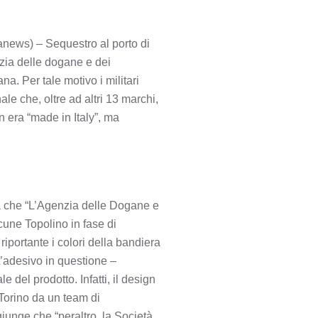
anews) – Sequestro al porto di
nzia delle dogane e dei
na. Per tale motivo i militari
ale che, oltre ad altri 13 marchi,
n era “made in Italy”, ma
nea che “L’Agenzia delle Dogane e
cune Topolino in fase di
iportante i colori della bandiera
 L’adesivo in questione –
le del prodotto. Infatti, il design
 Torino da un team di
giunge che “peraltro, la Società