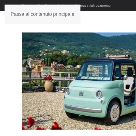
#sanremo #studionews #askanews #ciaousa #altrosanremo
Passa al contenuto principale