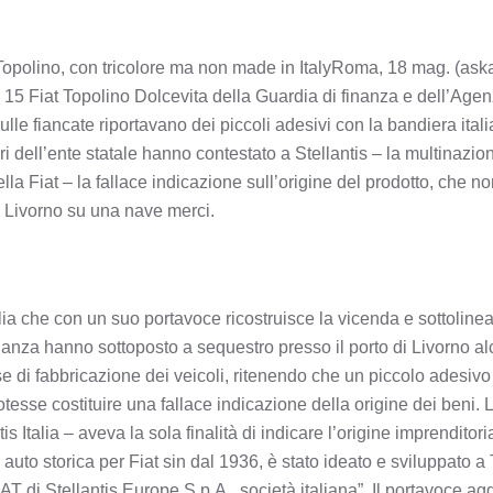
Topolino, con tricolore ma non made in ItalyRoma, 18 mag. (ask
i 15 Fiat Topolino Dolcevita della Guardia di finanza e dell’Age
ulle fiancate riportavano dei piccoli adesivi con la bandiera italia
i dell’ente statale hanno contestato a Stellantis – la multinazion
la Fiat – la fallace indicazione sull’origine del prodotto, che no
a Livorno su una nave merci.
Italia che con un suo portavoce ricostruisce la vicenda e sottoli
anza hanno sottoposto a sequestro presso il porto di Livorno al
di fabbricazione dei veicoli, ritenendo che un piccolo adesivo r
otesse costituire una fallace indicazione della origine dei beni.
is Italia – aveva la sola finalità di indicare l’origine imprenditoria
auto storica per Fiat sin dal 1936, è stato ideato e sviluppato a
IAT di Stellantis Europe S.p.A., società italiana”. Il portavoce ag