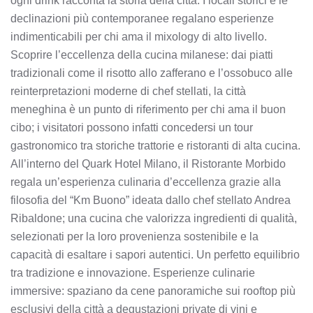
ogni drink racconta la storia della città. I locali storici e le
declinazioni più contemporanee regalano esperienze
indimenticabili per chi ama il mixology di alto livello.
Scoprire l’eccellenza della cucina milanese: dai piatti
tradizionali come il risotto allo zafferano e l’ossobuco alle
reinterpretazioni moderne di chef stellati, la città
meneghina è un punto di riferimento per chi ama il buon
cibo; i visitatori possono infatti concedersi un tour
gastronomico tra storiche trattorie e ristoranti di alta cucina.
All’interno del Quark Hotel Milano, il Ristorante Morbido
regala un’esperienza culinaria d’eccellenza grazie alla
filosofia del “Km Buono” ideata dallo chef stellato Andrea
Ribaldone; una cucina che valorizza ingredienti di qualità,
selezionati per la loro provenienza sostenibile e la
capacità di esaltare i sapori autentici. Un perfetto equilibrio
tra tradizione e innovazione. Esperienze culinarie
immersive: spaziano da cene panoramiche sui rooftop più
esclusivi della città a degustazioni private di vini e