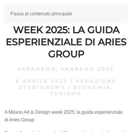
Passa al contenuto principale
A MILANO ART & DESIGN
WEEK 2025: LA GUIDA
ESPERIENZIALE DI ARIES
GROUP
ASKANEWS
,
SANREMO 2023
8 APRILE 2025
|
REDAZIONE
STUDIONEWS
|
ECONOMIA,
TURISMO
A Milano Art & Design week 2025: la guida esperienziale
di Aries Group