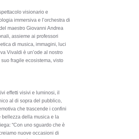
pettacolo visionario e
ologia immersiva e l’orchestra di
a del maestro Giovanni Andrea
onali, assieme ai professori
tica di musica, immagini, luci
iva Vivaldi è un’ode al nostro
 suo fragile ecosistema, visto
ffetti visivi e luminosi, il
co al di sopra del pubblico,
motiva che trascende i confini
e bellezza della musica e la
piega: “Con uno sguardo che è
E creiamo nuove occasioni di