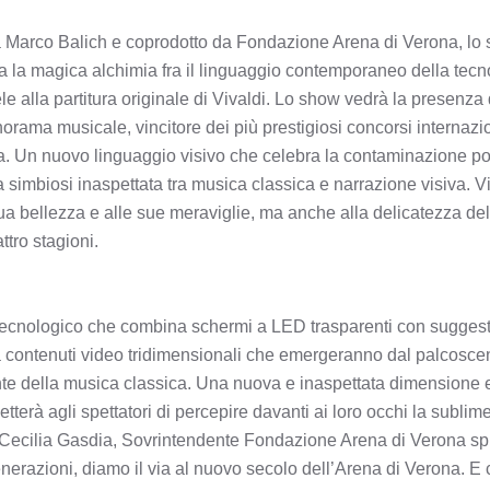
a Marco Balich e coprodotto da Fondazione Arena di Verona, lo s
a la magica alchimia fra il linguaggio contemporaneo della tecn
le alla partitura originale di Vivaldi. Lo show vedrà la presenz
norama musicale, vincitore dei più prestigiosi concorsi internazi
a. Un nuovo linguaggio visivo che celebra la contaminazione poe
na simbiosi inaspettata tra musica classica e narrazione visiva. V
 sua bellezza e alle sue meraviglie, ma anche alla delicatezza del
ttro stagioni.
tecnologico che combina schermi a LED trasparenti con suggestivi e
ontenuti video tridimensionali che emergeranno dal palcosceni
nte della musica classica. Una nuova e inaspettata dimensione e
tterà agli spettatori di percepire davanti ai loro occhi la sublim
a. Cecilia Gasdia, Sovrintendente Fondazione Arena di Verona s
enerazioni, diamo il via al nuovo secolo dell’Arena di Verona. 