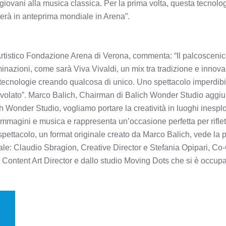
i giovani alla musica classica. Per la prima volta, questa tecnolo
terà in anteprima mondiale in Arena”.
Artistico Fondazione Arena di Verona, commenta: “Il palcoscenico
nazioni, come sarà Viva Vivaldi, un mix tra tradizione e innova
 tecnologie creando qualcosa di unico. Uno spettacolo imperdibile
agevolato”. Marco Balich, Chairman di Balich Wonder Studio aggiu
ch Wonder Studio, vogliamo portare la creatività in luoghi inesp
immagini e musica e rappresenta un’occasione perfetta per riflett
ettacolo, un format originale creato da Marco Balich, vede la par
nale: Claudio Sbragion, Creative Director e Stefania Opipari, Co-C
o Content Art Director e dallo studio Moving Dots che si è occup