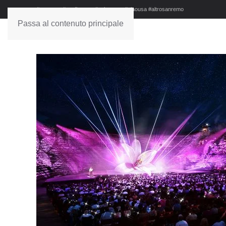
#sanremo #studionews #askanews #ciaousa #altrosanremo
Passa al contenuto principale