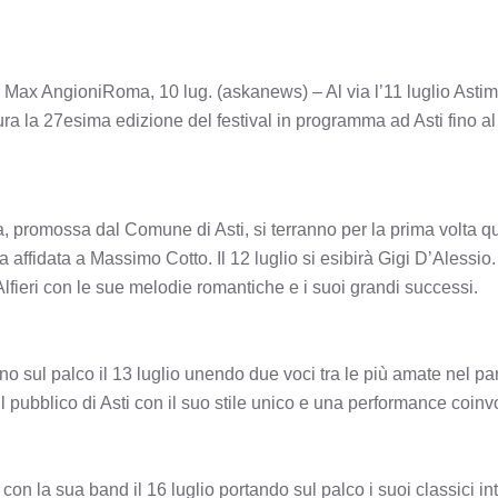
on Max AngioniRoma, 10 lug. (askanews) – Al via l’11 luglio Asti
 la 27esima edizione del festival in programma ad Asti fino al 
 promossa dal Comune di Asti, si terranno per la prima volta que
ta affidata a Massimo Cotto. Il 12 luglio si esibirà Gigi D’Alessio.
lfieri con le sue melodie romantiche e i suoi grandi successi.
 sul palco il 13 luglio unendo due voci tra le più amate nel pa
il pubblico di Asti con il suo stile unico e una performance coinv
on la sua band il 16 luglio portando sul palco i suoi classici in