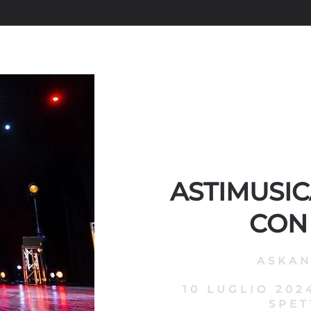
ASTIMUSICA
CON
ASKA
10 LUGLIO 202
SPET