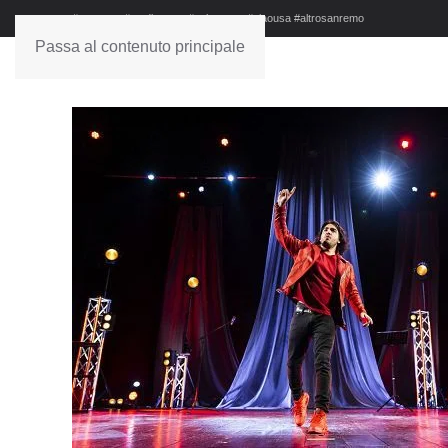
#sanremo #studionews #askanews #ciaousa #altrosanremo
Passa al contenuto principale