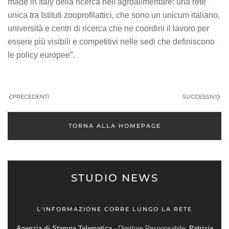
made in Italy della ricerca nell’agroalimentare: una rete
unica tra Istituti zooprofilattici, che sono un unicum italiano,
università e centri di ricerca che ne coordini il lavoro per
essere più visibili e competitivi nelle sedi che definiscono
le policy europee”.
NAVIGAZIONE
ARTICOLI
PRECEDENTI
SUCCESSIVI
TORNA ALLA HOMEPAGE
STUDIO NEWS
L'INFORMAZIONE CORRE LUNGO LA RETE
Agenzia di Stampa Telematica
- Direttore Responsabile:
Patrizia