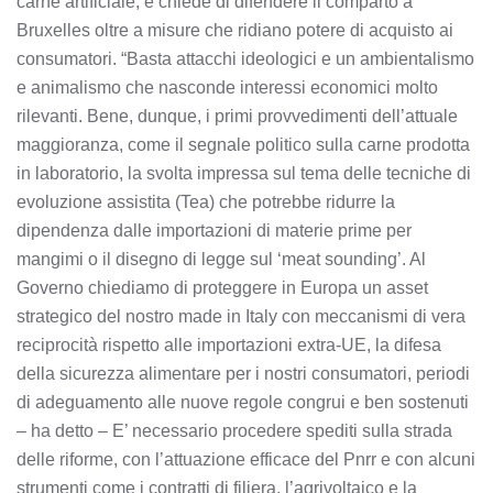
carne artificiale, e chiede di difendere il comparto a
Bruxelles oltre a misure che ridiano potere di acquisto ai
consumatori. “Basta attacchi ideologici e un ambientalismo
e animalismo che nasconde interessi economici molto
rilevanti. Bene, dunque, i primi provvedimenti dell’attuale
maggioranza, come il segnale politico sulla carne prodotta
in laboratorio, la svolta impressa sul tema delle tecniche di
evoluzione assistita (Tea) che potrebbe ridurre la
dipendenza dalle importazioni di materie prime per
mangimi o il disegno di legge sul ‘meat sounding’. Al
Governo chiediamo di proteggere in Europa un asset
strategico del nostro made in Italy con meccanismi di vera
reciprocità rispetto alle importazioni extra-UE, la difesa
della sicurezza alimentare per i nostri consumatori, periodi
di adeguamento alle nuove regole congrui e ben sostenuti
– ha detto – E’ necessario procedere spediti sulla strada
delle riforme, con l’attuazione efficace del Pnrr e con alcuni
strumenti come i contratti di filiera, l’agrivoltaico e la