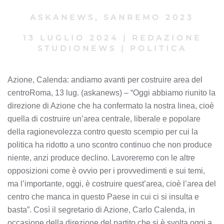
ASKANEWS
,
SANREMO 2023
13 LUGLIO 2024
|
REDAZIONE
STUDIONEWS
|
POLITICA
Azione, Calenda: andiamo avanti per costruire area del
centroRoma, 13 lug. (askanews) – “Oggi abbiamo riunito la
direzione di Azione che ha confermato la nostra linea, cioè
quella di costruire un’area centrale, liberale e popolare
della ragionevolezza contro questo scempio per cui la
politica ha ridotto a uno scontro continuo che non produce
niente, anzi produce declino. Lavoreremo con le altre
opposizioni come è ovvio per i provvedimenti e sui temi,
ma l’importante, oggi, è costruire quest’area, cioè l’area del
centro che manca in questo Paese in cui ci si insulta e
basta”. Così il segretario di Azione, Carlo Calenda, in
occasione della direzione del partito che si è svolta oggi a