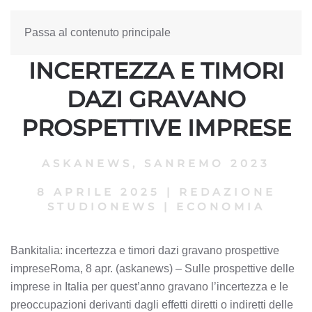
Passa al contenuto principale
BANKITALIA:
INCERTEZZA E TIMORI
DAZI GRAVANO
PROSPETTIVE IMPRESE
ASKANEWS
,
SANREMO 2023
8 APRILE 2025
|
REDAZIONE
STUDIONEWS
|
ECONOMIA
Bankitalia: incertezza e timori dazi gravano prospettive
impreseRoma, 8 apr. (askanews) – Sulle prospettive delle
imprese in Italia per quest’anno gravano l’incertezza e le
preoccupazioni derivanti dagli effetti diretti o indiretti delle