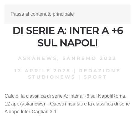
Passa al contenuto principale
CALCIO, LA CLASSIFICA
DI SERIE A: INTER A +6
SUL NAPOLI
ASKANEWS
,
SANREMO 2023
12 APRILE 2025
|
REDAZIONE
STUDIONEWS
|
SPORT
Calcio, la classifica di serie A: Inter a +6 sul NapoliRoma,
12 apr. (askanews) – Questi i risultati e la classifica di serie
A dopo Inter-Cagliari 3-1