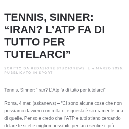
TENNIS, SINNER:
“IRAN? L’ATP FA DI
TUTTO PER
TUTELARCI”
SCRITTO DA
REDAZIONE STUDIONEWS
IL
4 MARZO 2026
.
PUBBLICATO IN
SPORT
.
Tennis, Sinner: “Iran? L’Atp fa di tutto per tutelarci”
Roma, 4 mar. (askanews) – “Ci sono alcune cose che non
possiamo davvero controllare, e questa è sicuramente una
di quelle. Penso e credo che l’ATP e tutti stiano cercando
di fare le scelte migliori possibili, per farci sentire il più