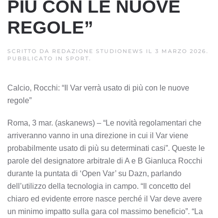
PIÙ CON LE NUOVE
REGOLE”
SCRITTO DA
REDAZIONE STUDIONEWS
IL
3 MARZO 2026
.
PUBBLICATO IN
SPORT
.
Calcio, Rocchi: “Il Var verrà usato di più con le nuove
regole”
Roma, 3 mar. (askanews) – “Le novità regolamentari che
arriveranno vanno in una direzione in cui il Var viene
probabilmente usato di più su determinati casi”. Queste le
parole del designatore arbitrale di A e B Gianluca Rocchi
durante la puntata di ‘Open Var’ su Dazn, parlando
dell’utilizzo della tecnologia in campo. “Il concetto del
chiaro ed evidente errore nasce perché il Var deve avere
un minimo impatto sulla gara col massimo beneficio”. “La