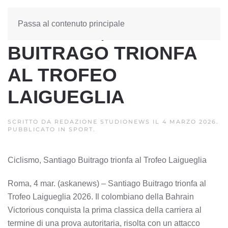
Passa al contenuto principale
CICLISMO, SANTIAGO
BUITRAGO TRIONFA
AL TROFEO
LAIGUEGLIA
SCRITTO DA
REDAZIONE STUDIONEWS
IL
4 MARZO 2026
.
PUBBLICATO IN
SPORT
.
Ciclismo, Santiago Buitrago trionfa al Trofeo Laigueglia
Roma, 4 mar. (askanews) – Santiago Buitrago trionfa al
Trofeo Laigueglia 2026. Il colombiano della Bahrain
Victorious conquista la prima classica della carriera al
termine di una prova autoritaria, risolta con un attacco