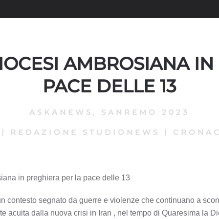
IOCESI AMBROSIANA IN
PACE DELLE 13
ASKANEWS
,
SANREMO 2023
|
REDAZIONE STUDIONEWS
|
CRONAC
ana in preghiera per la pace delle 13
un contesto segnato da guerre e violenze che continuano a sconv
e acuita dalla nuova crisi in Iran , nel tempo di Quaresima la D