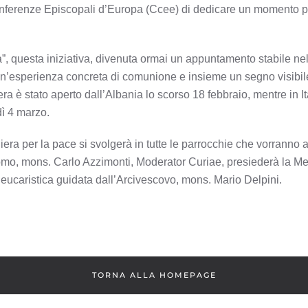
nferenze Episcopali d’Europa (Ccee) di dedicare un momento par
”, questa iniziativa, divenuta ormai un appuntamento stabile n
’esperienza concreta di comunione e insieme un segno visibile 
era è stato aperto dall’Albania lo scorso 18 febbraio, mentre in I
dì 4 marzo.
iera per la pace si svolgerà in tutte le parrocchie che vorrann
omo, mons. Carlo Azzimonti, Moderator Curiae, presiederà la Mes
 eucaristica guidata dall’Arcivescovo, mons. Mario Delpini.
TORNA ALLA HOMEPAGE