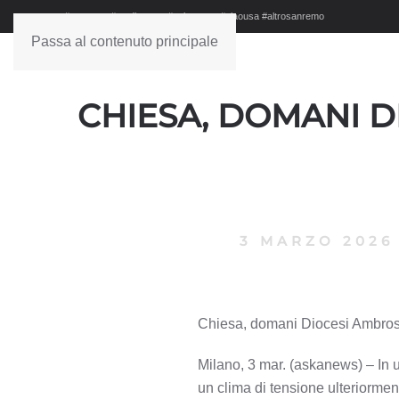
#sanremo #studionews #askanews #ciaousa #altrosanremo
Passa al contenuto principale
CHIESA, DOMANI D
3 MARZO 2026
Chiesa, domani Diocesi Ambrosi
Milano, 3 mar. (askanews) – In 
un clima di tensione ulteriorment