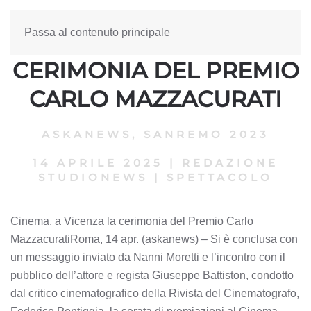
Passa al contenuto principale
CINEMA, A VICENZA LA
CERIMONIA DEL PREMIO
CARLO MAZZACURATI
ASKANEWS
,
SANREMO 2023
14 APRILE 2025
|
REDAZIONE
STUDIONEWS
|
SPETTACOLO
Cinema, a Vicenza la cerimonia del Premio Carlo
MazzacuratiRoma, 14 apr. (askanews) – Si è conclusa con
un messaggio inviato da Nanni Moretti e l’incontro con il
pubblico dell’attore e regista Giuseppe Battiston, condotto
dal critico cinematografico della Rivista del Cinematografo,