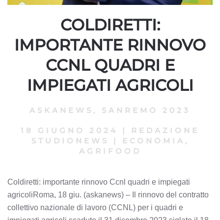
COLDIRETTI:
IMPORTANTE RINNOVO
CCNL QUADRI E
IMPIEGATI AGRICOLI
ASKANEWS
,
SANREMO 2023
18 GIUGNO 2024
|
REDAZIONE
STUDIONEWS
|
ECONOMIA,
AGRIFOOD
Coldiretti: importante rinnovo Ccnl quadri e impiegati
agricoliRoma, 18 giu. (askanews) – Il rinnovo del contratto
collettivo nazionale di lavoro (CCNL) per i quadri e