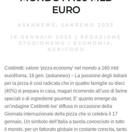
EURO
ASKANEWS
,
SANREMO 2023
16 GENNAIO 2025
|
REDAZIONE
STUDIONEWS
|
ECONOMIA,
AGRIFOOD
Coldiretti: valore ‘pizza economy’ nel mondo a 160 mld
euroRoma, 16 gen. (askanews) – La passione degli italiani
per la pizza è così radicata che in quattro famiglie su dieci
(40%) si prepara in casa, magari ricorrendo all’uso di farine
speciali o di ingredienti gourmet. E’ quanto emerge da
un’indagine Coldiretti-Ixe’ diffusa in occasione della
Giornata internazionale della pizza che si celebra il 17
gennaio. Un simbolo dell’Italia a tavola conosciuto in tutto
il mondo, per un fatturato globale in costante crescita, tanto