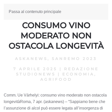
Passa al contenuto principale
COMM. UE VÁRHELYI:
CONSUMO VINO
MODERATO NON
OSTACOLA LONGEVITÀ
ASKANEWS
,
SANREMO 2023
7 APRILE 2025
|
REDAZIONE
STUDIONEWS
|
ECONOMIA,
AGRIFOOD
Comm. Ue Várhelyi: consumo vino moderato non ostacola
longevitàRoma, 7 apr. (askanews) – “Sappiamo bene che
l’assunzione di alcol può essere legata all’insorgenza di