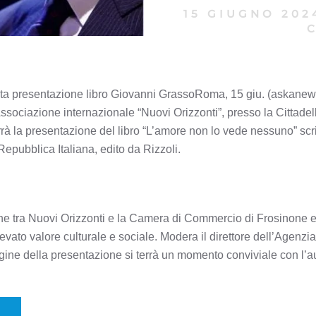
15 GIUGNO 202
ita presentazione libro Giovanni GrassoRoma, 15 giu. (askanew
Associazione internazionale “Nuovi Orizzonti”, presso la Cittad
errà la presentazione del libro “L’amore non lo vede nessuno” sc
epubblica Italiana, edito da Rizzoli.
one tra Nuovi Orizzonti e la Camera di Commercio di Frosinone e L
ato valore culturale e sociale. Modera il direttore dell’Agenzi
ine della presentazione si terrà un momento conviviale con l’a