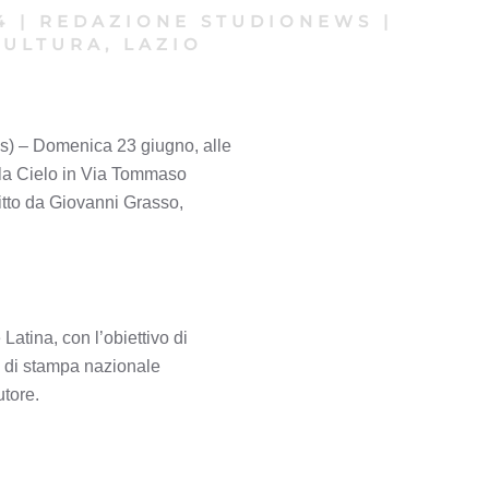
4
|
REDAZIONE STUDIONEWS
|
CULTURA, LAZIO
s) – Domenica 23 giugno, alle
ella Cielo in Via Tommaso
ritto da Giovanni Grasso,
atina, con l’obiettivo di
a di stampa nazionale
utore.