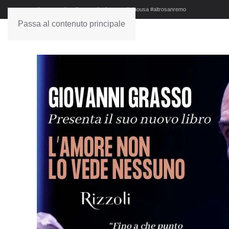
#sanremo #studionews #askanews #ciaousa #altrosanremo
Passa al contenuto principale