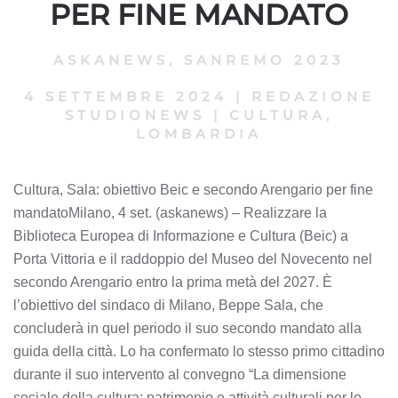
PER FINE MANDATO
ASKANEWS
,
SANREMO 2023
4 SETTEMBRE 2024
|
REDAZIONE
STUDIONEWS
|
CULTURA,
LOMBARDIA
Cultura, Sala: obiettivo Beic e secondo Arengario per fine
mandatoMilano, 4 set. (askanews) – Realizzare la
Biblioteca Europea di Informazione e Cultura (Beic) a
Porta Vittoria e il raddoppio del Museo del Novecento nel
secondo Arengario entro la prima metà del 2027. È
l’obiettivo del sindaco di Milano, Beppe Sala, che
concluderà in quel periodo il suo secondo mandato alla
guida della città. Lo ha confermato lo stesso primo cittadino
durante il suo intervento al convegno “La dimensione
sociale della cultura: patrimonio e attività culturali per lo