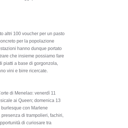
ato altri 100 voucher per un pasto
 concreto per la popolazione
festazioni hanno dunque portato
strare che insieme possiamo fare
i piatti a base di gorgonzola,
 vini e birre ricercate.
 Corte di Menelao: venerdì 11
 musicale ai Queen; domenica 13
di burlesque con Marlene
presenza di trampolieri, fachiri,
pportunità di curiosare tra