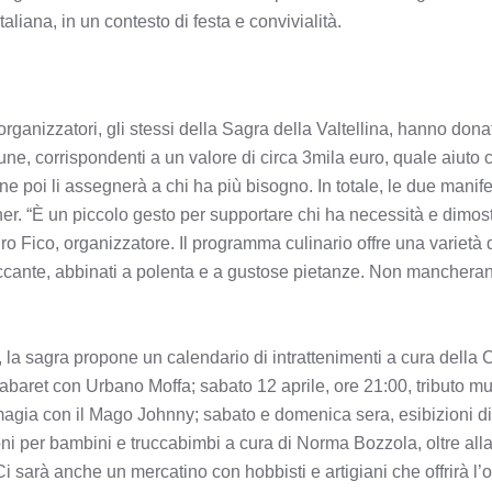
taliana, in un contesto di festa e convivialità.
 organizzatori, gli stessi della Sagra della Valtellina, hanno don
ne, corrispondenti a un valore di circa 3mila euro, quale aiuto
 poi li assegnerà a chi ha più bisogno. In totale, le due mani
cher. “È un piccolo gesto per supportare chi ha necessità e dimo
ro Fico, organizzatore. Il programma culinario offre una varietà d
ccante, abbinati a polenta e a gustose pietanze. Non mancheranno
, la sagra propone un calendario di intrattenimenti a cura della
 cabaret con Urbano Moffa; sabato 12 aprile, ore 21:00, tributo
i magia con il Mago Johnny; sabato e domenica sera, esibizioni 
oni per bambini e truccabimbi a cura di Norma Bozzola, oltre alla 
Ci sarà anche un mercatino con hobbisti e artigiani che offrirà l’o