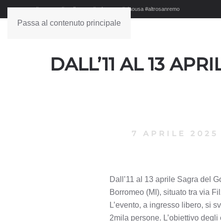
#sanremo #studionews #askanews #ciaousa #altrosanremo
Passa al contenuto principale
DALL’11 AL 13 AP
7 APRILE 2025
Dall’11 al 13 aprile Sagra del
Borromeo (MI), situato tra via Fi
L’evento, a ingresso libero, si s
2mila persone. L’obiettivo degli