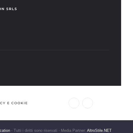
ON SRLS
CY E COOKIE
cation
- Tutti i diritti sono riservati - Media Partner:
AltroStile.NET