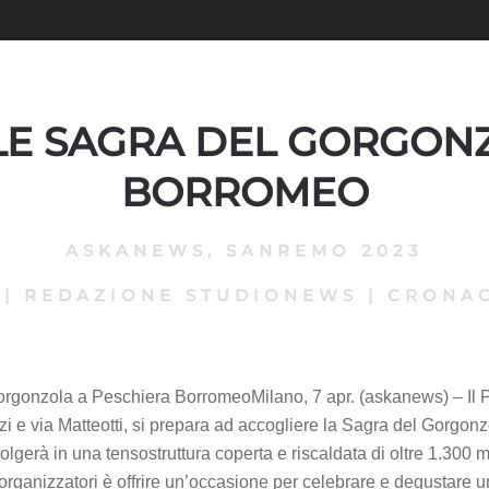
RILE SAGRA DEL GORGO
BORROMEO
ASKANEWS
,
SANREMO 2023
|
REDAZIONE STUDIONEWS
|
CRONAC
 Gorgonzola a Peschiera BorromeoMilano, 7 apr. (askanews) – Il
lzi e via Matteotti, si prepara ad accogliere la Sagra del Gorgonz
volgerà in una tensostruttura coperta e riscaldata di oltre 1.300 
 organizzatori è offrire un’occasione per celebrare e degustare 