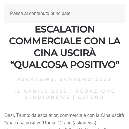
Passa al contenuto principale
DAZI, TRUMP: DA
ESCALATION
COMMERCIALE CON LA
CINA USCIRÀ
“QUALCOSA POSITIVO”
ASKANEWS
,
SANREMO 2023
12 APRILE 2025
|
REDAZIONE
STUDIONEWS
|
ESTERO
Dazi, Trump: da escalation commerciale con la Cina uscirà
“qualcosa positivo”Roma, 12 apr. (askanews) –