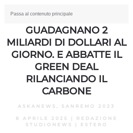
Passa al contenuto principale
DAZI, TRUMP: GLI USA
GUADAGNANO 2
MILIARDI DI DOLLARI AL
GIORNO. E ABBATTE IL
GREEN DEAL
RILANCIANDO IL
CARBONE
ASKANEWS
,
SANREMO 2023
8 APRILE 2025
|
REDAZIONE
STUDIONEWS
|
ESTERO