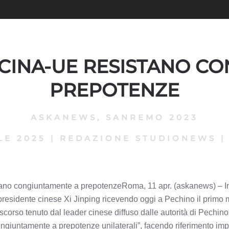
G: CINA-UE RESISTANO 
PREPOTENZE
ASKANEWS
,
SANREMO 2023
LE 2025
|
REDAZIONE STUDIONEWS
tano congiuntamente a prepotenzeRoma, 11 apr. (askanews) – In
l presidente cinese Xi Jinping ricevendo oggi a Pechino il primo
corso tenuto dal leader cinese diffuso dalle autorità di Pechino.
ngiuntamente a prepotenze unilaterali”, facendo riferimento impli