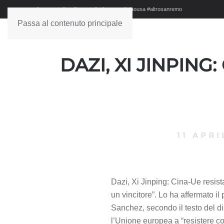
#sanremo #studionews #askanews #ciaousa #altrosanremo
Passa al contenuto principale
DAZI, XI JINPIN
11 APRI
Dazi, Xi Jinping: Cina-Ue resis
un vincitore”. Lo ha affermato i
Sanchez, secondo il testo del dis
l’Unione europea a “resistere co