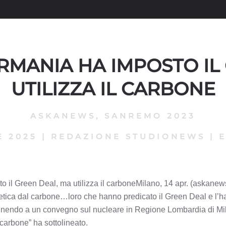
ERMANIA HA IMPOSTO IL
UTILIZZA IL CARBONE
ASKANEWS
,
SANREMO 2023
E 2025
|
REDAZIONE STUDIONEWS
|
o il Green Deal, ma utilizza il carboneMilano, 14 apr. (askanew
ica dal carbone…loro che hanno predicato il Green Deal e l’han
venendo a un convegno sul nucleare in Regione Lombardia di Mila
carbone” ha sottolineato.