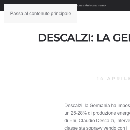
#sanremo #studionews #askanews #ciaousa #altrosanremo
Passa al contenuto principale
DESCALZI: LA G
14 APRIL
Descalzi: la Germania ha impost
un 26-28% di produzione energet
di Eni, Claudio Descalzi, inter
classe sta sopravvivendo con il 