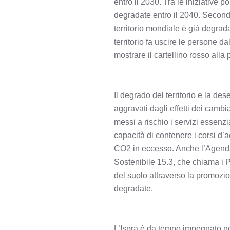
entro il 2030. Tra le iniziative p
degradate entro il 2040. Second
territorio mondiale è già degrada
territorio fa uscire le persone da
mostrare il cartellino rosso alla 
Il degrado del territorio e la de
aggravati dagli effetti dei camb
messi a rischio i servizi essenzi
capacità di contenere i corsi d’
CO2 in eccesso. Anche l’Agenda 2
Sostenibile 15.3, che chiama i P
del suolo attraverso la promozio
degradate.
L’Ispra è da tempo impegnato nell