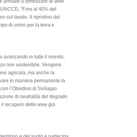
 di arrivare a dimezzare le aree
ll’UNCCD, “Fino al 40% del
sul tavolo. Il ripristino del
po di unirsi per la terra e
nno avanzando in tutto il mondo,
izzo non sostenibile. Vengono
zione agricola, ma anche la
ervare in maniera permanente la
con l’Obiettivo di Sviluppo
azione di neutralità del degrado
 il recupero delle aree già
territorio e del suolo e partecipa