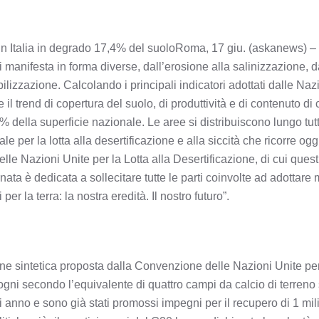
in Italia in degrado 17,4% del suoloRoma, 17 giu. (askanews) – In I
i manifesta in forma diverse, dall’erosione alla salinizzazione, 
izzazione. Calcolando i principali indicatori adottati dalle Nazio
 il trend di copertura del suolo, di produttività e di contenuto d
4% della superficie nazionale. Le aree si distribuiscono lungo tutto 
 per la lotta alla desertificazione e alla siccità che ricorre og
le Nazioni Unite per la Lotta alla Desertificazione, di cui quest’
ata è dedicata a sollecitare tutte le parti coinvolte ad adottare 
 per la terra: la nostra eredità. Il nostro futuro”.
ine sintetica proposta dalla Convenzione delle Nazioni Unite per
gni secondo l’equivalente di quattro campi da calcio di terreno
gni anno e sono già stati promossi impegni per il recupero di 1 mil