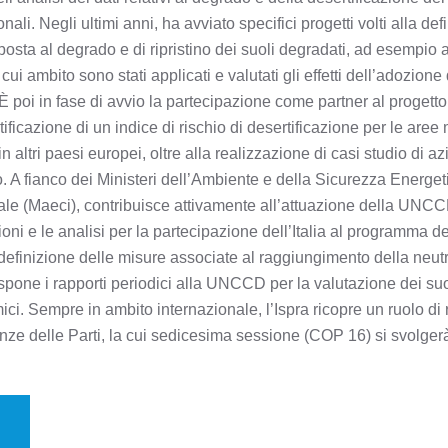
nali. Negli ultimi anni, ha avviato specifici progetti volti alla de
posta al degrado e di ripristino dei suoli degradati, ad esempio 
i ambito sono stati applicati e valutati gli effetti dell’adozion
e. È poi in fase di avvio la partecipazione come partner al pro
identificazione di un indice di rischio di desertificazione per le 
 altri paesi europei, oltre alla realizzazione di casi studio di az
io. A fianco dei Ministeri dell’Ambiente e della Sicurezza Energeti
le (Maeci), contribuisce attivamente all’attuazione della UNCCD
azioni e le analisi per la partecipazione dell’Italia al program
a definizione delle misure associate al raggiungimento della neut
pone i rapporti periodici alla UNCCD per la valutazione dei suoi 
ici. Sempre in ambito internazionale, l’Ispra ricopre un ruolo di 
nze delle Parti, la cui sedicesima sessione (COP 16) si svolge