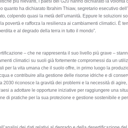
olitiche più rilevanti, i paesi del G20 hanno dichiarato la volontà
o quanto ha dichiarato Ibrahim Thiaw, segretario esecutivo de
to, colpendo quasi la metà dell’umanità. Eppure le soluzioni sono 
lla povertà e rafforza la resilienza ai cambiamenti climatici. È tem
perdita e al degrado della terra in tutto il mondo”.
sertificazione – che ne rappresenta il suo livello più grave – sta
iamenti climatici su suoli già fortemente compromessi da un util
ali per la vita umana che il suolo offre, in primo luogo la produ
acqua e contribuire alla gestione delle risorse idriche e di cons
030 riconosce la gravità dei problemi e la necessità di agire, 
aesi a adottare le opportune iniziative per raggiungere una situ
ne di pratiche per la sua protezione e gestione sostenibile e per
’analisi dei dati relativi al degrado e della desertificazione del 