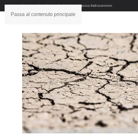
#sanremo #studionews #askanews #ciaousa #altrosanremo
Passa al contenuto principale