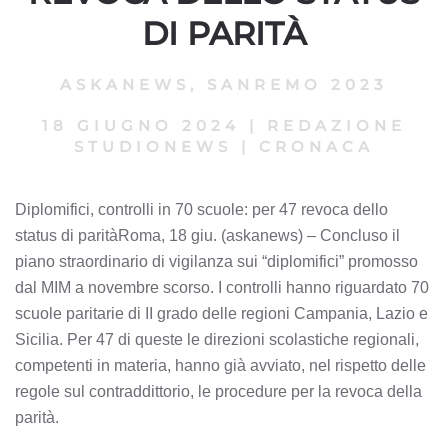
DI PARITÀ
ASKANEWS
,
SANREMO 2023
18 GIUGNO 2024
|
REDAZIONE
STUDIONEWS
|
CRONACA
Diplomifici, controlli in 70 scuole: per 47 revoca dello
status di paritàRoma, 18 giu. (askanews) – Concluso il
piano straordinario di vigilanza sui “diplomifici” promosso
dal MIM a novembre scorso. I controlli hanno riguardato 70
scuole paritarie di II grado delle regioni Campania, Lazio e
Sicilia. Per 47 di queste le direzioni scolastiche regionali,
competenti in materia, hanno già avviato, nel rispetto delle
regole sul contraddittorio, le procedure per la revoca della
parità.