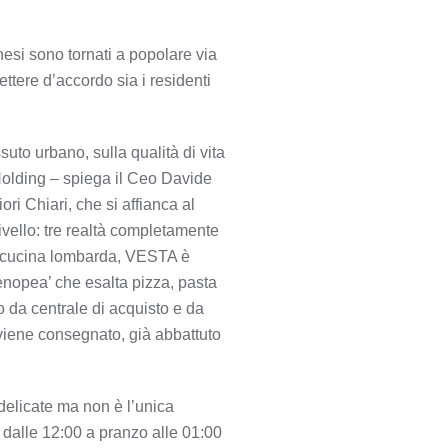
nesi sono tornati a popolare via
ttere d’accordo sia i residenti
uto urbano, sulla qualità di vita
 Holding – spiega il Ceo Davide
ri Chiari, che si affianca al
ivello: tre realtà completamente
a cucina lombarda, VESTA è
tenopea’ che esalta pizza, pasta
o da centrale di acquisto e da
e viene consegnato, già abbattuto
 delicate ma non è l’unica
i dalle 12:00 a pranzo alle 01:00