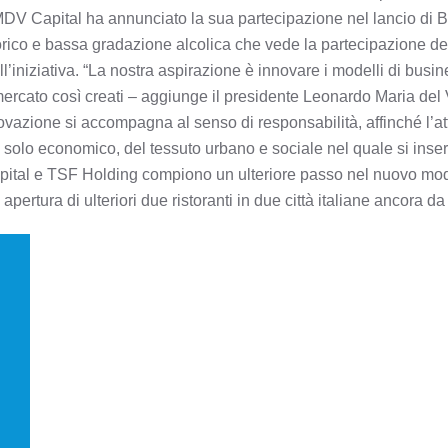
V Capital ha annunciato la sua partecipazione nel lancio di 
ico e bassa gradazione alcolica che vede la partecipazione dei
l’iniziativa. “La nostra aspirazione è innovare i modelli di busin
 mercato così creati – aggiunge il presidente Leonardo Maria de
azione si accompagna al senso di responsabilità, affinché l’att
 solo economico, del tessuto urbano e sociale nel quale si inser
ital e TSF Holding compiono un ulteriore passo nel nuovo model
ertura di ulteriori due ristoranti in due città italiane ancora da