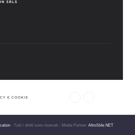
ON SRLS
CY E COOKIE
cation
- Tutti i diritti sono riservati - Media Partner:
AltroStile.NET