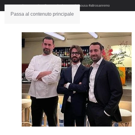
#sanremo #studionews #askanews #ciaousa #altrosanremo
Passa al contenuto principale