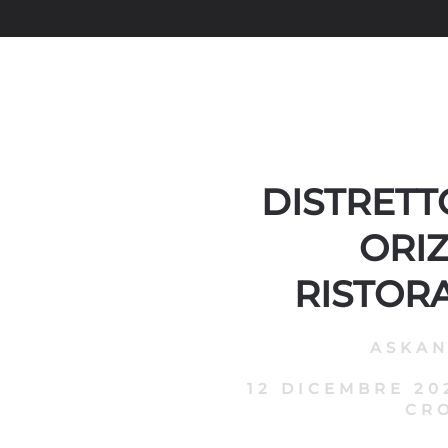
DISTRETT
ORI
RISTOR
ASKA
12 DICEMBRE 20
CR