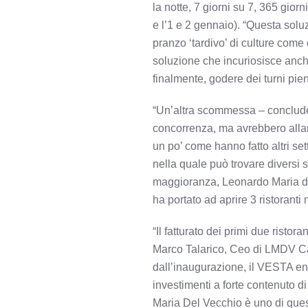
la notte, 7 giorni su 7, 365 gior
e l’1 e 2 gennaio). “Questa soluz
pranzo ‘tardivo’ di culture com
soluzione che incuriosisce anche
finalmente, godere dei turni pie
“Un’altra scommessa – conclude Da
concorrenza, ma avrebbero allarga
un po’ come hanno fatto altri set
nella quale può trovare diversi st
maggioranza, Leonardo Maria del
ha portato ad aprire 3 ristoranti 
“Il fatturato dei primi due ristor
Marco Talarico, Ceo di LMDV Ca
dall’inaugurazione, il VESTA entr
investimenti a forte contenuto d
Maria Del Vecchio è uno di questi