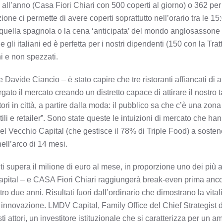
ni all’anno (Casa Fiori Chiari con 500 coperti al giorno) o 362 per
ione ci permette di avere coperti soprattutto nell’orario tra le 15
e quella spagnola o la cena ‘anticipata’ del mondo anglosasson
 gli italiani ed è perfetta per i nostri dipendenti (150 con la Tr
ni e non spezzati.
vide Ciancio – è stato capire che tre ristoranti affiancati di alt
to il mercato creando un distretto capace di attirare il nostro t
tori in città, a partire dalla moda: il pubblico sa che c’è una zo
ili e retailer”. Sono state queste le intuizioni di mercato che han
 Vecchio Capital (che gestisce il 78% di Triple Food) a sosten
nell’arco di 14 mesi.
anti supera il milione di euro al mese, in proporzione uno dei più al
pital – e CASA Fiori Chiari raggiungerà break-even prima anc
o due anni. Risultati fuori dall’ordinario che dimostrano la vitali
i innovazione. LMDV Capital, Family Office del Chief Strategist 
 attori, un investitore istituzionale che si caratterizza per un am