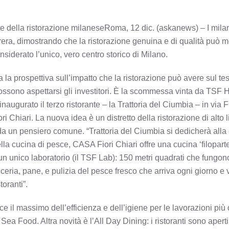
nte della ristorazione milaneseRoma, 12 dic. (askanews) – I mila
Brera, dimostrando che la ristorazione genuina e di qualità può me
onsiderato l’unico, vero centro storico di Milano.
la prospettiva sull’impatto che la ristorazione può avere sul tess
 possono aspettarsi gli investitori. È la scommessa vinta da TSF
ugurato il terzo ristorante – la Trattoria del Ciumbia – in via Fio
hiari. La nuova idea è un distretto della ristorazione di alto l
da un pensiero comune. “Trattoria del Ciumbia si dedicherà all
ella cucina di pesce, CASA Fiori Chiari offre una cucina ‘filopar
un unico laboratorio (il TSF Lab): 150 metri quadrati che fungon
icceria, pane, e pulizia del pesce fresco che arriva ogni giorno 
toranti”.
 il massimo dell’efficienza e dell’igiene per le lavorazioni più
ea Food. Altra novità è l’All Day Dining: i ristoranti sono apert