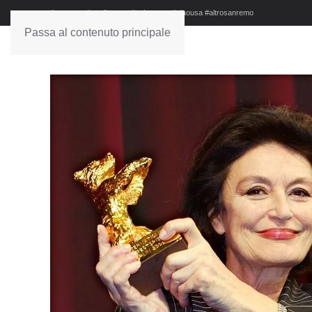
#sanremo #studionews #askanews #ciaousa #altrosanremo
Passa al contenuto principale