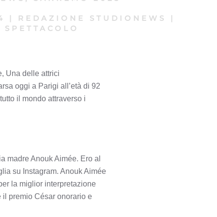
4
|
REDAZIONE STUDIONEWS
|
SPETTACOLO
 Una delle attrici
sa oggi a Parigi all’età di 92
tutto il mondo attraverso i
mia madre Anouk Aimée. Ero al
figlia su Instagram. Anouk Aimée
per la miglior interpretazione
é il premio César onorario e