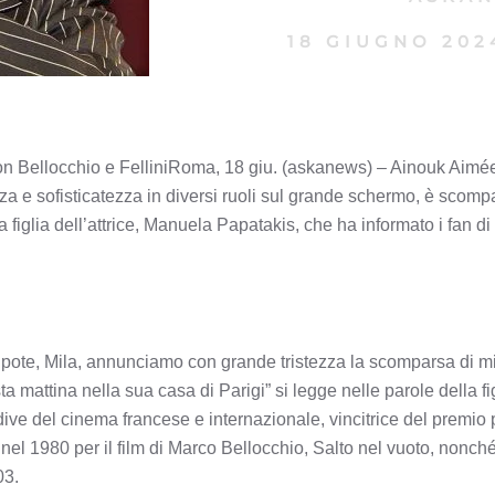
18 GIUGNO 202
n Bellocchio e FelliniRoma, 18 giu. (askanews) – Ainouk Aimée,
 e sofisticatezza in diversi ruoli sul grande schermo, è scompar
a figlia dell’attrice, Manuela Papatakis, che ha informato i fan di 
nipote, Mila, annunciamo con grande tristezza la scomparsa di 
 mattina nella sua casa di Parigi” si legge nelle parole della 
dive del cinema francese e internazionale, vincitrice del premio 
nel 1980 per il film di Marco Bellocchio, Salto nel vuoto, nonch
03.