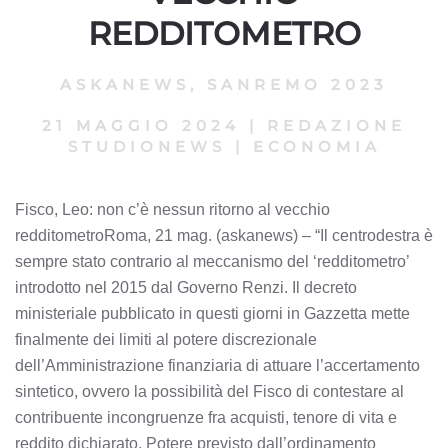
REDDITOMETRO
ASKANEWS
,
SANREMO 2023
21 MAGGIO 2024
|
REDAZIONE
STUDIONEWS
|
ECONOMIA
Fisco, Leo: non c’è nessun ritorno al vecchio
redditometroRoma, 21 mag. (askanews) – “Il centrodestra è
sempre stato contrario al meccanismo del ‘redditometro’
introdotto nel 2015 dal Governo Renzi. Il decreto
ministeriale pubblicato in questi giorni in Gazzetta mette
finalmente dei limiti al potere discrezionale
dell’Amministrazione finanziaria di attuare l’accertamento
sintetico, ovvero la possibilità del Fisco di contestare al
contribuente incongruenze fra acquisti, tenore di vita e
reddito dichiarato. Potere previsto dall’ordinamento