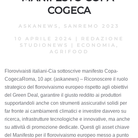
COGECA
ASKANEWS
,
SANREMO 2023
10 APRILE 2024
|
REDAZIONE
STUDIONEWS
|
ECONOMIA,
AGRIFOOD
Florovivaisti italiani-Cia sottoscrive manifesto Copa-
CogecaRoma, 10 apr. (askanews) – Riconoscere il ruolo
strategico del florovivaismo europeo rispetto agli obiettivi
del Green Deal, garantire il giusto reddito ai produttori
supportandoli anche con strumenti assicurativi solidi per
far fronte ai cambiamenti climatici e investire davvero su
ricerca, infrastrutture tecnologiche e innovative, ma anche
su attività di promozione dedicate. Questi gli asset chiave
del Manifesto per il florovivaismo europeo messo a punto