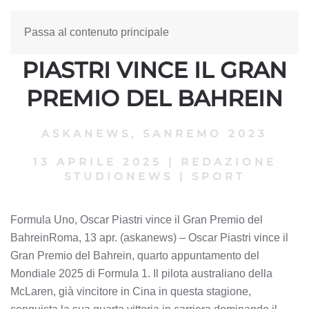
Passa al contenuto principale
FORMULA UNO, OSCAR
PIASTRI VINCE IL GRAN
PREMIO DEL BAHREIN
ASKANEWS
,
SANREMO 2023
13 APRILE 2025
|
REDAZIONE
STUDIONEWS
|
SPORT
Formula Uno, Oscar Piastri vince il Gran Premio del
BahreinRoma, 13 apr. (askanews) – Oscar Piastri vince il
Gran Premio del Bahrein, quarto appuntamento del
Mondiale 2025 di Formula 1. Il pilota australiano della
McLaren, già vincitore in Cina in questa stagione,