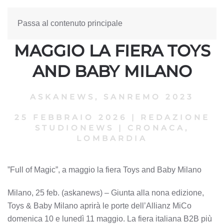
Passa al contenuto principale
”FULL OF MAGIC”, A
MAGGIO LA FIERA TOYS
AND BABY MILANO
ASKANEWS
,
SANREMO 2023
25 FEBBRAIO 2026
|
REDAZIONE
STUDIONEWS
|
CRONACA,
LOMBARDIA
”Full of Magic”, a maggio la fiera Toys and Baby Milano
Milano, 25 feb. (askanews) – Giunta alla nona edizione,
Toys & Baby Milano aprirà le porte dell’Allianz MiCo
domenica 10 e lunedì 11 maggio. La fiera italiana B2B più