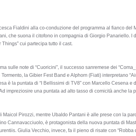
ncesca Fialdini alla co-conduzione del programma al fianco del 
ni, che suona il citofono in compagnia di Giorgio Panariello. I 
r Things” cui partecipa tutto il cast.
rima sulle note di “Cuoricini”, il successo sanremese dei “Coma_
Tormento, la Gibier Fest Band e Alphorn (Fiati) interpretano “A
tesa è la puntata di “I Bellissimi di TV8” con Marcello Cesena e 
Ad impreziosire una puntata ad alto tasso di comicità anche la
di Maicol Pirozzi, mentre Ubaldo Pantani è alle prese con la par
nino Cannavacciuolo, è protagonista della nuova puntata di Mast
ntiis. Giulia Vecchio, invece, fa il pieno di risate con “Robba de