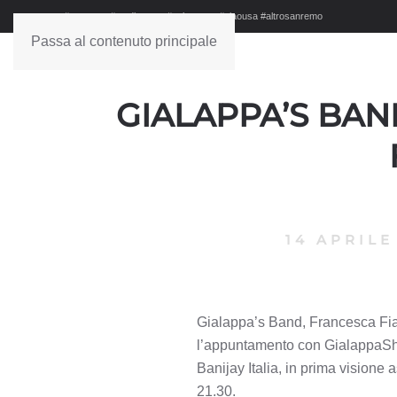
#sanremo #studionews #askanews #ciaousa #altrosanremo
Passa al contenuto principale
GIALAPPA’S BAN
14 APRILE
Gialappa’s Band, Francesca Fia
l’appuntamento con GialappaSho
Banijay Italia, in prima visione
21.30.