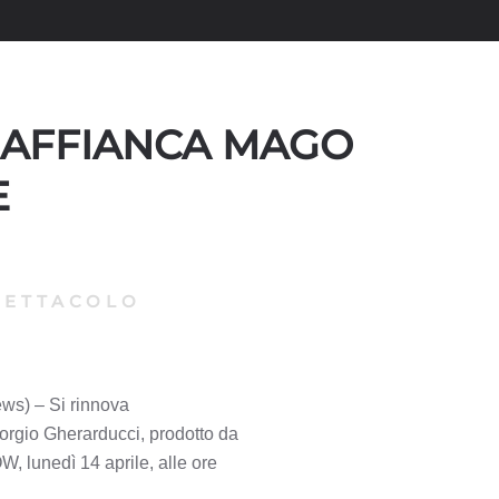
I AFFIANCA MAGO
E
PETTACOLO
ws) – Si rinnova
rgio Gherarducci, prodotto da
W, lunedì 14 aprile, alle ore