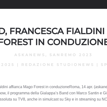
D, FRANCESCA FIALDIN
FOREST IN CONDUZION
ASKANEWS
,
SANREMO 2023
 2025
|
REDAZIONE STUDIONEWS
|
S
ldini affianca Mago Forest in conduzioneRoma, 14 apr. (askane
w, il programma della Gialappa’s Band con Marco Santin e Gio
 assoluta su TV8, anche in simulcast su Sky e in streaming su NO