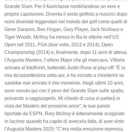
Grande Slam. Per il fuoriclasse nordirlandese un vero e
proprio capolavoro. Diventa il sesto golfista a riuscirci dopo
nomi diventati leggendari nel mondo del golf come quelli di
Gene Sarazen, Ben Hogan, Gary Player, Jack Nicklaus e
Tiger Woods. Mcllroy ha messo in fila le vittorie nell’US
Open nel 2011, PGA (due volte, 2012 e 2014), Open
Championship (2014) e, finalmente, dopo 11 anni di attesa,
l’Augusta Masters, l’ultimo Major che gli mancava. Vittoria
arrivata al fotofinish, battendo Justin Rose ai play-off: “È la
mia diciassettesima volta qui, e ho iniziato a chiedermi se
sarebbe mai arrivato il mio momento. Negli ultimi 10 anni,
sono venuto qui con il peso del Grande Slam sulle spalle,
provando a raggiungerlo. Mi chiedo di cosa si parlerà in
vista del Masters del prossimo anno”, le sue parole
riportate da ESPN. Rory Mcllroy è letteralmente scoppiato
in lacrime quando ha capito di avercela fatta, di aver vinto
l’Augusta Masters 2025: “C’era molta emozione repressa