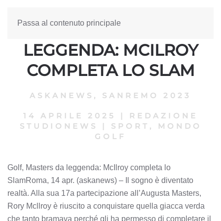
Passa al contenuto principale
GOLF, MASTERS DA
LEGGENDA: MCILROY
COMPLETA LO SLAM
ASKANEWS
,
SANREMO 2023
14 APRILE 2025
|
REDAZIONE
STUDIONEWS
|
SPORT, MONDO
GOLF
Golf, Masters da leggenda: McIlroy completa lo
SlamRoma, 14 apr. (askanews) – Il sogno è diventato
realtà. Alla sua 17a partecipazione all’Augusta Masters,
Rory Mcllroy è riuscito a conquistare quella giacca verda
che tanto bramava perché gli ha permesso di completare il