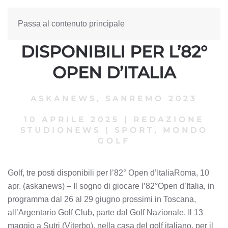
Passa al contenuto principale
GOLF, TRE POSTI
DISPONIBILI PER L’82°
OPEN D’ITALIA
ASKANEWS
,
SANREMO 2023
10 APRILE 2025
|
REDAZIONE
STUDIONEWS
|
SPORT, MONDO
GOLF
Golf, tre posti disponibili per l’82° Open d’ItaliaRoma, 10
apr. (askanews) – Il sogno di giocare l’82°Open d’Italia, in
programma dal 26 al 29 giugno prossimi in Toscana,
all’Argentario Golf Club, parte dal Golf Nazionale. Il 13
maggio a Sutri (Viterbo), nella casa del golf italiano, per il