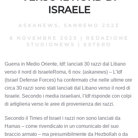
ISRAELE
ASKANEWS
,
SANREMO 2023
6 NOVEMBRE 2023
|
REDAZIONE
STUDIONEWS
|
ESTERO
Guerra in Medio Oriente, Idf: lanciati 30 razzi dal Libano
verso il nord di IsraeleRoma, 6 nov. (askanews) – L’Idf
(Israel Defense Forces) ha confermato che nelle ultime ore
circa 30 razzi sono stati lanciati dal Libano verso il nord di
Israele. Secondo i media israeliani, l’Idf risponde con colpi
di artiglieria verso le aree di provenienza dei razzi.
Secondo il Times of Israel i razzi non sono lanciati da
Hamas – come rivendicato in un comunicato del suo
braccio armato – ma presumibilmente da Hezbollah o da