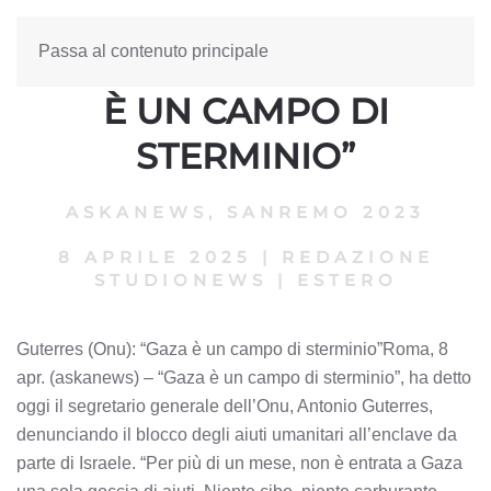
Passa al contenuto principale
GUTERRES (ONU): “GAZA
È UN CAMPO DI
STERMINIO”
ASKANEWS
,
SANREMO 2023
8 APRILE 2025
|
REDAZIONE
STUDIONEWS
|
ESTERO
Guterres (Onu): “Gaza è un campo di sterminio”Roma, 8
apr. (askanews) – “Gaza è un campo di sterminio”, ha detto
oggi il segretario generale dell’Onu, Antonio Guterres,
denunciando il blocco degli aiuti umanitari all’enclave da
parte di Israele. “Per più di un mese, non è entrata a Gaza