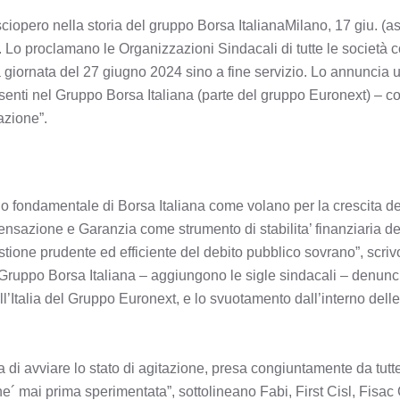
sciopero nella storia del gruppo Borsa ItalianaMilano, 17 giu. (
. Lo proclamano le Organizzazioni Sindacali di tutte le società 
a giornata del 27 giugno 2024 sino a fine servizio. Lo annuncia u
resenti nel Gruppo Borsa Italiana (parte del gruppo Euronext) –
azione”.
lo fondamentale di Borsa Italiana come volano per la crescita d
azione e Garanzia come strumento di stabilita’ finanziaria dei m
estione prudente ed efficiente del debito pubblico sovrano”, scriv
el Gruppo Borsa Italiana – aggiungono le sigle sindacali – denunc
Italia del Gruppo Euronext, e lo svuotamento dall’interno delle s
la di avviare lo stato di agitazione, presa congiuntamente da tut
he´ mai prima sperimentata”, sottolineano Fabi, First Cisl, Fisac 