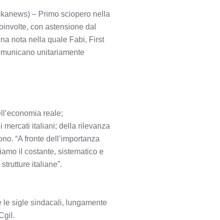
askanews) – Primo sciopero nella
coinvolte, con astensione dal
na nota nella quale Fabi, First
 comunicano unitariamente
ell’economia reale;
ercati italiani; della rilevanza
ono. “A fronte dell’importanza
iamo il costante, sistematico e
trutture italiane”.
te le sigle sindacali, lungamente
Cgil.