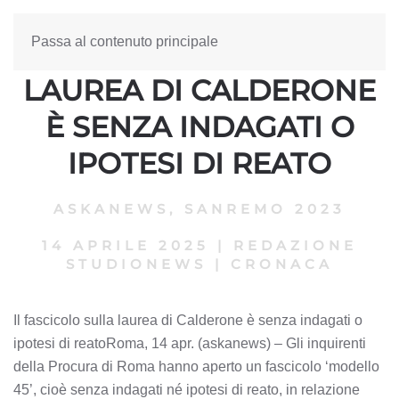
Passa al contenuto principale
IL FASCICOLO SULLA
LAUREA DI CALDERONE
È SENZA INDAGATI O
IPOTESI DI REATO
ASKANEWS
,
SANREMO 2023
14 APRILE 2025
|
REDAZIONE
STUDIONEWS
|
CRONACA
Il fascicolo sulla laurea di Calderone è senza indagati o
ipotesi di reatoRoma, 14 apr. (askanews) – Gli inquirenti
della Procura di Roma hanno aperto un fascicolo ‘modello
45’, cioè senza indagati né ipotesi di reato, in relazione