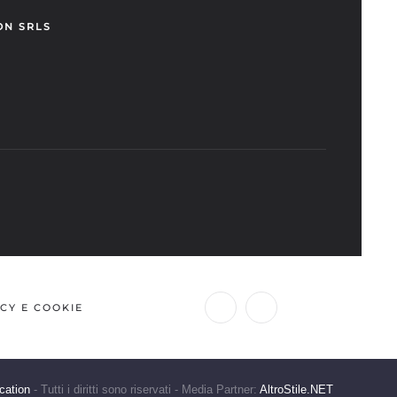
ON SRLS
CY E COOKIE
cation
- Tutti i diritti sono riservati - Media Partner:
AltroStile.NET