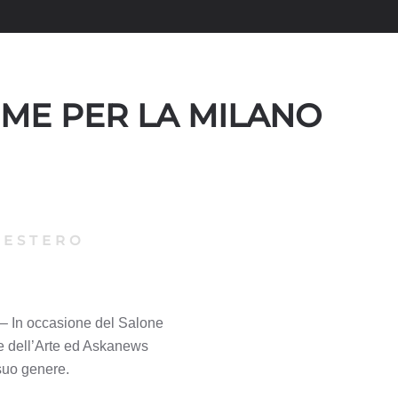
EME PER LA MILANO
|
ESTERO
– In occasione del Salone
le dell’Arte ed Askanews
 suo genere.