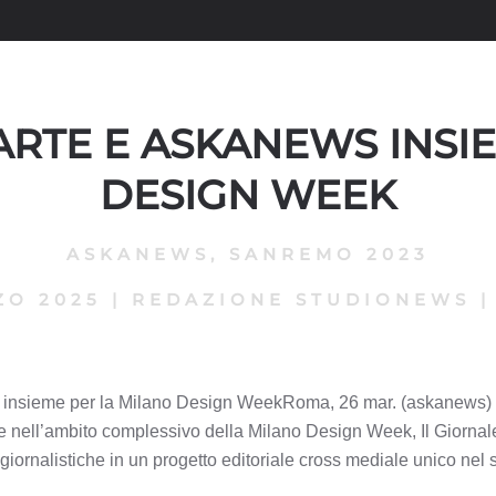
’ARTE E ASKANEWS INSI
DESIGN WEEK
ASKANEWS
,
SANREMO 2023
ZO 2025
|
REDAZIONE STUDIONEWS
ws insieme per la Milano Design WeekRoma, 26 mar. (askanews) 
e nell’ambito complessivo della Milano Design Week, Il Giorna
 giornalistiche in un progetto editoriale cross mediale unico nel