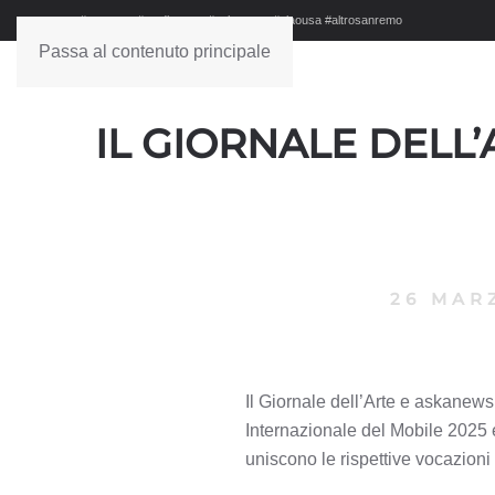
#sanremo #studionews #askanews #ciaousa #altrosanremo
Passa al contenuto principale
IL GIORNALE DELL
26 MAR
Il Giornale dell’Arte e askane
Internazionale del Mobile 2025 
uniscono le rispettive vocazioni