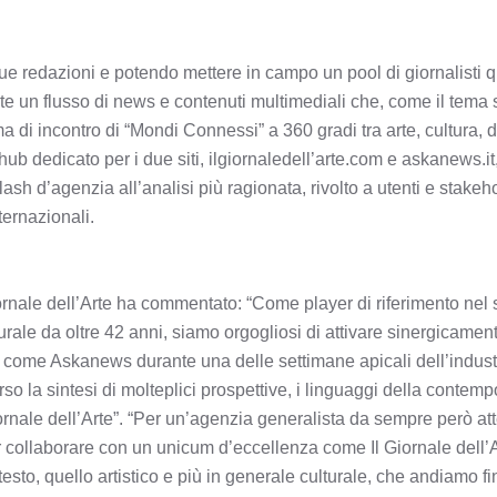
ue redazioni e potendo mettere in campo un pool di giornalisti qu
te un flusso di news e contenuti multimediali che, come il tema s
ma di incontro di “Mondi Connessi” a 360 gradi tra arte, cultura, 
 hub dedicato per i due siti, ilgiornaledell’arte.com e askanews.it
lash d’agenzia all’analisi più ragionata, rivolto a utenti e stakeho
nternazionali.
ornale dell’Arte ha commentato: “Come player di riferimento nel 
lturale da oltre 42 anni, siamo orgogliosi di attivare sinergicame
a come Askanews durante una delle settimane apicali dell’indust
erso la sintesi di molteplici prospettive, i linguaggi della contemp
rnale dell’Arte”. “Per un’agenzia generalista da sempre però att
ter collaborare con un unicum d’eccellenza come Il Giornale dell
testo, quello artistico e più in generale culturale, che andiamo 