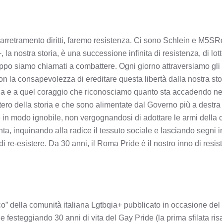
 arretramento diritti, faremo resistenza. Ci sono Schlein e M5S
a nostra storia, è una successione infinita di resistenza, di lotte 
oppo siamo chiamati a combattere. Ogni giorno attraversiamo gli
con la consapevolezza di ereditare questa libertà dalla nostra sto
ria e a quel coraggio che riconosciamo quanto sta accadendo ne
mitero della storia e che sono alimentate dal Governo più a destra
 in modo ignobile, non vergognandosi di adottare le armi della 
nta, inquinando alla radice il tessuto sociale e lasciando segni i
di re-esistere. Da 30 anni, il Roma Pride è il nostro inno di resi
ico” della comunità italiana Lgtbqia+ pubblicato in occasione de
ale festeggiando 30 anni di vita del Gay Pride (la prima sfilata ris