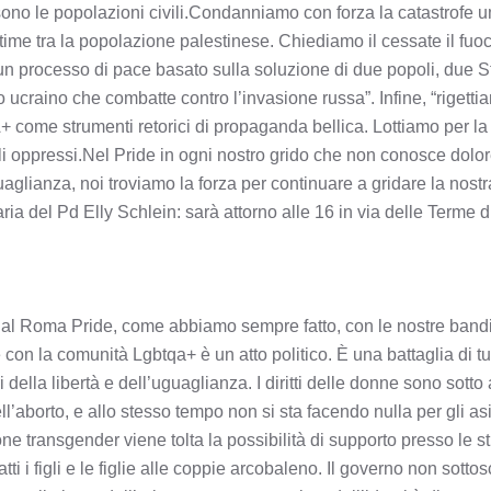
o le popolazioni civili.Condanniamo con forza la catastrofe u
ime tra la popolazione palestinese. Chiediamo il cessate il fuoco
e un processo di pace basato sulla soluzione di due popoli, due S
 ucraino che combatte contro l’invasione russa”. Infine, “rigett
+ come strumenti retorici di propaganda bellica. Lottiamo per la pa
opoli oppressi.Nel Pride in ogni nostro grido che non conosce dolo
guaglianza, noi troviamo la forza per continuare a gridare la nost
ria del Pd Elly Schlein: sarà attorno alle 16 in via delle Terme 
a al Roma Pride, come abbiamo sempre fatto, con le nostre band
n la comunità Lgbtqa+ è un atto politico. È una battaglia di tutt
della libertà e dell’uguaglianza. I diritti delle donne sono sotto a
l’aborto, e allo stesso tempo non si sta facendo nulla per gli asili
ne transgender viene tolta la possibilità di supporto presso le st
ti i figli e le figlie alle coppie arcobaleno. Il governo non sotto