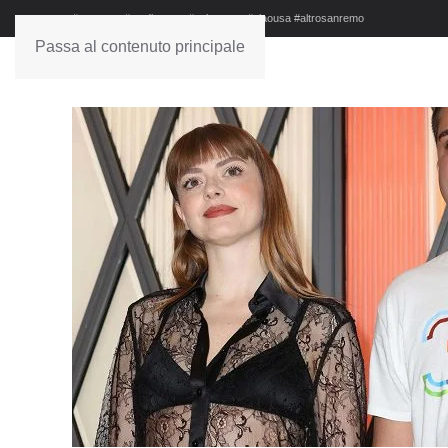
#sanremo #studionews #askanews #ciaousa #altrosanremo
Passa al contenuto principale