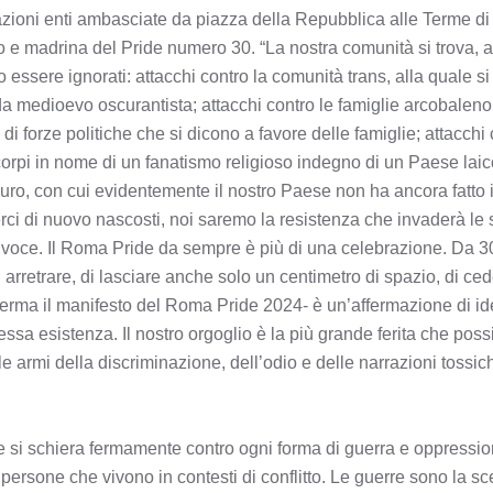
azioni enti ambasciate da piazza della Repubblica alle Terme di 
 e madrina del Pride numero 30. “La nostra comunità si trova, a
essere ignorati: attacchi contro la comunità trans, alla quale si 
 da medioevo oscurantista; attacchi contro le famiglie arcobalen
 di forze politiche che si dicono a favore delle famiglie; attacchi
corpi in nome di un fanatismo religioso indegno di un Paese laico
ro, con cui evidentemente il nostro Paese non ha ancora fatto i 
ci di nuovo nascosti, noi saremo la resistenza che invaderà le 
voce. Il Roma Pride da sempre è più di una celebrazione. Da 30 
di arretrare, di lasciare anche solo un centimetro di spazio, di c
fferma il manifesto del Roma Pride 2024- è un’affermazione di iden
essa esistenza. Il nostro orgoglio è la più grande ferita che poss
le armi della discriminazione, dell’odio e delle narrazioni tossic
 si schiera fermamente contro ogni forma di guerra e oppressio
e persone che vivono in contesti di conflitto. Le guerre sono la sc