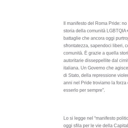
Il manifesto del Roma Pride: no
storia della comunità LGBTQIA+, l
battaglie che ancora oggi purtr
sfrontatezza, sapendoci liberi, 
comunità. È grazie a quella sto
autoritarie disseppellite dal ci
italiana. Un Governo che agisce
di Stato, della repressione viole
anni nel Pride troviamo la forza 
esserlo per sempre”.
Lo si legge nel “manifesto polit
oggi sfila per le vie della Capit